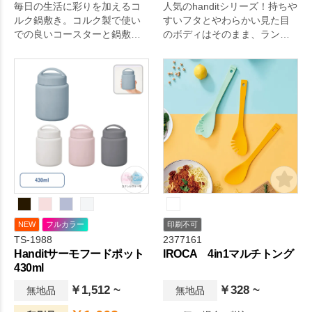
毎日の生活に彩りを加えるコ
人気のhanditシリーズ！持ちや
ルク鍋敷き。コルク製で使い
すいフタとやわらかい見た目
での良いコースターと鍋敷き｡
のボディはそのまま、ランチ
コルクは木を伐採せずにくり
にぴったりなフードポットで
返し採取できる地球にやさし
す。
いエコ素材です｡。日々の生活
をちょっぴり豊かにするアイ
テムです。
NEW
フルカラー
印刷不可
TS-1988
2377161
Handitサーモフードポット
IROCA 4in1マルチトング
430ml
￥1,512 ~
￥328 ~
無地品
無地品