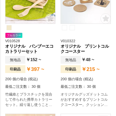
お選びいただけます。
フルカラー
V010528
V010322
オリジナル バンブーエコ
オリジナル プリントコル
カトラリーセット
クコースター
￥152 ~
￥48 ~
無地品
無地品
￥397 ~
￥215 ~
印刷品
印刷品
200 個の場合 (税込)
200 個の場合 (税込)
最低ご注文数： 30 個
最低ご注文数： 30 個
竹繊維とプラスチックを混合
オリジナルグッズドットコム
して作られた携帯カトラリー
がおすすめするプリントコル
セット。繰り返し使うことで
クコースター。クッション性
使い捨てを減らし、更にプラ
のあるコルク素材のコースタ
スチックの使用量も削減する
ー。お店やご家庭で使用で