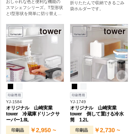
おしゃれな色と便利な機能の
折りたたんで収納できるごみ
スマシェフシリーズ。T型形状
袋ホルダーです。
とI型形状を簡単に切り替え可
能ピーラー。
印刷専用
印刷専用
YJ-1584
YJ-1749
オリジナル 山崎実業
オリジナル 山崎実業
tower 冷蔵庫ドリンクサ
tower 倒して置ける冷水
ーバー1.8L
筒 1.2L
￥2,950 ~
￥2,730 ~
印刷品
印刷品