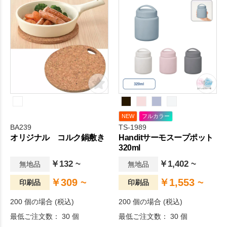
環境に優しいアイテムです。
き、テーブルやデスクが水滴
竹は成長が早く豊富な資源供
で濡れることを防ぎます。印
給が可能なため環境保護に貢
刷面が広いので、オリジナル
献します。
性の高いグッズに仕上がりま
す。日々の生活をちょっぴり
豊かにするアイテムです。
NEW
フルカラー
BA239
TS-1989
オリジナル コルク鍋敷き
Handitサーモスープポット
320ml
￥132 ~
￥1,402 ~
無地品
無地品
￥309 ~
￥1,553 ~
印刷品
印刷品
200 個の場合 (税込)
200 個の場合 (税込)
最低ご注文数： 30 個
最低ご注文数： 30 個