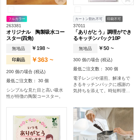
フルカラー
カートン割れ不可
印刷不可
263381
37011
オリジナル 陶製吸水コー
「ありがとう」調理ができ
スター(四角)
るキッチンパック10P
￥198 ~
￥50 ~
無地品
無地品
￥363 ~
印刷品
300 個の場合 (税込)
最低ご注文数： 300 個
200 個の場合 (税込)
電子レンジや湯煎、解凍もで
最低ご注文数： 30 個
きるキッチンパックに感謝の
シンプルな見た目と高い吸水
気持ちを添えて。時短料理に
性が特徴の陶製コースター。
も使える便利なアイテムで
す。