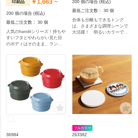
￥1,663 ~
印刷品
200 個の場合 (税込)
最低ご注文数： 30 個
200 個の場合 (税込)
合体も分離もできるトング
最低ご注文数： 30 個
は、さまざまな調理シーンで
人気のhanditシリーズ！持ちや
大活躍！ 明るいカラーでキ
すいフタとやわらかい見た目
ッチンがパッと華やぎます。
のボディはそのまま、ランチ
にぴったりなフードポットで
す。
フルカラー
36984
263382