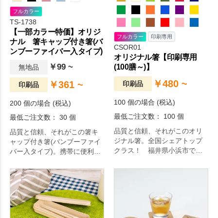
フルカラー
TS-1738
【一部カラー特価】オリジ
フルカラー
印刷専用
ナル 箸キャップ付き箸(バ
CSOR01
ンブーファイバー入タイプ)
オリジナル箸【印刷専用
￥99 ~
(100膳～)】
無地品
￥480 ~
￥361 ~
印刷品
印刷品
100 個の場合 (税込)
200 個の場合 (税込)
最低ご注文数： 100 個
最低ご注文数： 30 個
品質と信頼、それがこのオリ
品質と信頼、それがこの箸キ
ジナル箸。全国シェアトップ
ャップ付き箸(バンブーファイ
クラス！ 福井県小浜市で生
バー入タイプ)。携帯に便利な
産される伝統的工芸品、若狭
箸キャップ付き箸です。
塗のお箸にオリジナル名入れ
が出来ます！お箸は落ち着き
のある色からパステル調の可
愛らしい色まで全18色、印刷
色は金・銀・黒・白の4色から