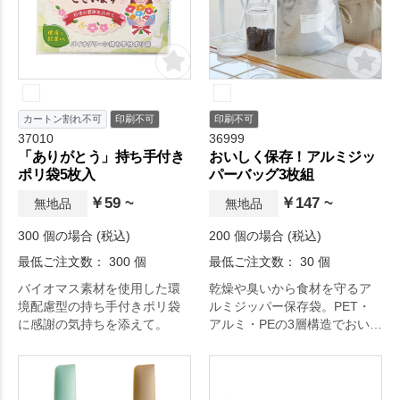
カートン割れ不可
印刷不可
印刷不可
37010
36999
「ありがとう」持ち手付き
おいしく保存！アルミジッ
ポリ袋5枚入
パーバッグ3枚組
￥59 ~
￥147 ~
無地品
無地品
300 個の場合 (税込)
200 個の場合 (税込)
最低ご注文数： 300 個
最低ご注文数： 30 個
バイオマス素材を使用した環
乾燥や臭いから食材を守るア
境配慮型の持ち手付きポリ袋
ルミジッパー保存袋。PET・
に感謝の気持ちを添えて。
アルミ・PEの3層構造でおいし
さをキープ。