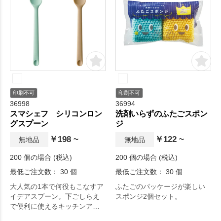
印刷不可
印刷不可
36998
36994
スマシェフ シリコンロン
洗剤いらずのふたごスポン
グスプーン
ジ
￥198 ~
￥122 ~
無地品
無地品
200 個の場合 (税込)
200 個の場合 (税込)
最低ご注文数： 30 個
最低ご注文数： 30 個
大人気の1本で何役もこなすア
ふたごのパッケージが楽しい
イデアスプーン。下ごしらえ
スポンジ2個セット。
で便利に使えるキッチンアイ
テムです。