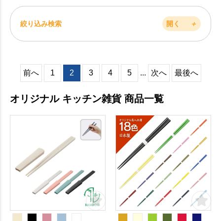
絞り込み検索
開く
＋
前へ
1
2
3
4
5
...
次へ
最後へ
オリジナル キッチン雑貨 商品一覧