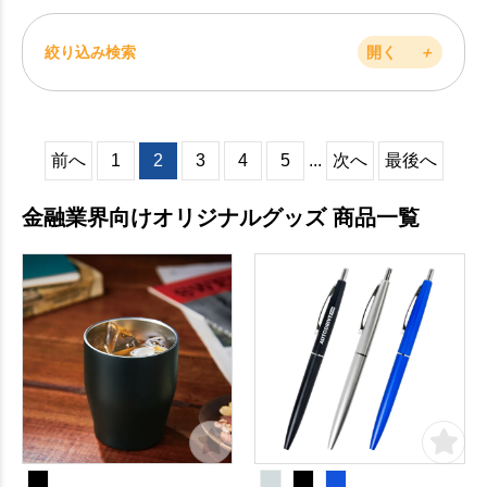
絞り込み検索
開く
＋
前へ
1
2
3
4
5
...
次へ
最後へ
金融業界向けオリジナルグッズ 商品一覧