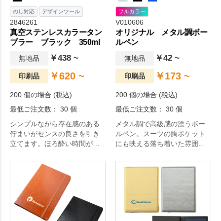
のし対応
デザインツール
フルカラー
2846261
V010606
真空ステンレスカラータン
オリジナル メタル調ボー
ブラー ブラック 350ml
ルペン
￥438 ~
￥42 ~
無地品
無地品
￥620 ~
￥173 ~
印刷品
印刷品
200 個の場合 (税込)
200 個の場合 (税込)
最低ご注文数： 30 個
最低ご注文数： 30 個
シンプルながら存在感のある
メタル調で高級感の漂うボー
佇まいがセンスの良さを引き
ルペン。スーツの胸ポケット
立てます。ほろ酔い時間が愉
にも映える落ち着いた雰囲気
しくなる大人のタンブラー。
の筆記具です。