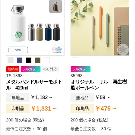
短納期
フルカラー
のし対応
フルカラー
TS-1898
35993
メタルハンドルサーモボト
オリジナル リル 再生樹
ル 420ml
脂ボールペン
￥1,182 ~
￥59 ~
無地品
無地品
￥1,331 ~
￥475 ~
印刷品
印刷品
200 個の場合 (税込)
200 個の場合 (税込)
最低ご注文数： 30 個
最低ご注文数： 30 個