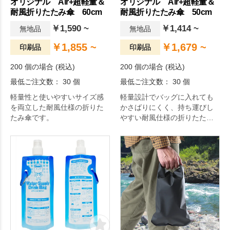
オリジナル Air+超軽量＆
オリジナル Air+超軽量＆
耐風折りたたみ傘 60cm
耐風折りたたみ傘 50cm
￥1,590 ~
￥1,414 ~
無地品
無地品
￥1,855 ~
￥1,679 ~
印刷品
印刷品
200 個の場合 (税込)
200 個の場合 (税込)
最低ご注文数： 30 個
最低ご注文数： 30 個
軽量性と使いやすいサイズ感
軽量設計でバッグに入れても
を両立した耐風仕様の折りた
かさばりにくく、持ち運びし
たみ傘です。
やすい耐風仕様の折りたたみ
傘です。