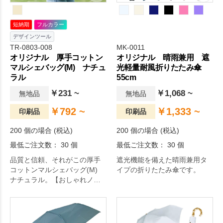
短納期
フルカラー
デザインツール
TR-0803-008
MK-0011
オリジナル 厚手コットン
オリジナル 晴雨兼用 遮
マルシェバッグ(M) ナチュ
光軽量耐風折りたたみ傘
ラル
55cm
￥231 ~
￥1,068 ~
無地品
無地品
￥792 ~
￥1,333 ~
印刷品
印刷品
200 個の場合 (税込)
200 個の場合 (税込)
最低ご注文数： 30 個
最低ご注文数： 30 個
品質と信頼、それがこの厚手
遮光機能を備えた晴雨兼用タ
コットンマルシェバッグ(M)
イプの折りたたみ傘です。
ナチュラル。【おしゃれノベ
ルティ決定版！】お買い物バ
ッグにも日用バッグにも使え
る温かみのある5オンスコット
ン生地のバッグです。印刷範