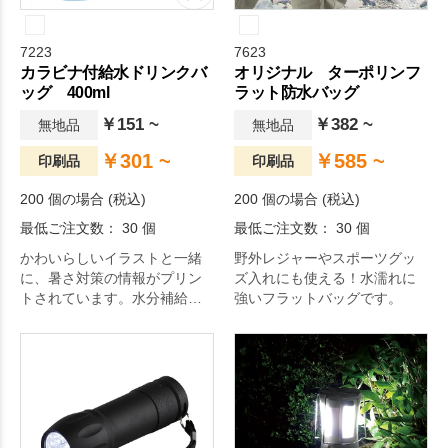
7223
7623
カラビナ付給水ドリンクバ
オリジナル ターポリンフ
ッグ 400ml
ラット防水バッグ
￥151 ~
￥382 ~
無地品
無地品
￥301 ~
￥585 ~
印刷品
印刷品
200 個の場合 (税込)
200 個の場合 (税込)
最低ご注文数： 30 個
最低ご注文数： 30 個
かわいらしいイラストと一緒
野外レジャーやスポーツグッ
に、暑さ対策の情報がプリン
ズ入れにも使える！水濡れに
トされています。水分補給の
強いフラットバッグです。
大切さを学べる給水ドリンク
バッグです。