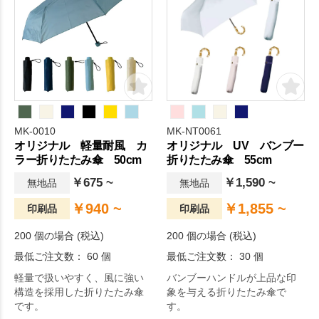
囲が大きくとれるのも魅力的
なマルシェバッグは、おしゃ
れなノベルティをお探しの担
当者様に大人気。カジュアル
コーディネートでも活躍でき
るので、ブランドロゴを印
刷。オリジナルグッズドット
コムの選りすぐり。
MK-0010
MK-NT0061
オリジナル 軽量耐風 カ
オリジナル UV バンブー
ラー折りたたみ傘 50cm
折りたたみ傘 55cm
￥675 ~
￥1,590 ~
無地品
無地品
￥940 ~
￥1,855 ~
印刷品
印刷品
200 個の場合 (税込)
200 個の場合 (税込)
最低ご注文数： 60 個
最低ご注文数： 30 個
軽量で扱いやすく、風に強い
バンブーハンドルが上品な印
構造を採用した折りたたみ傘
象を与える折りたたみ傘で
です。
す。