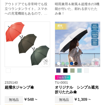
アウトドアでも非常時でも役
晴雨兼用＆耐風＆超撥水の3機
立つランタンライト。スマホ
能が付いた、頼れる折りたた
への充電機能もあるので、屋
み傘！
外での活動や災害時のとっさ
の持ち出しにも便利に使えま
す。
フルカラー
2325140
TU-0001
超撥水ジャンプ傘
オリジナル シンプル遮光
折りたたみ傘
￥548 ~
￥1,309 ~
無地品
無地品