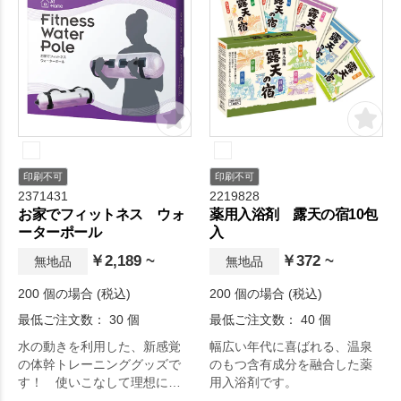
印刷不可
印刷不可
2371431
2219828
お家でフィットネス ウォ
薬用入浴剤 露天の宿10包
ーターポール
入
￥2,189 ~
￥372 ~
無地品
無地品
200 個の場合 (税込)
200 個の場合 (税込)
最低ご注文数： 30 個
最低ご注文数： 40 個
水の動きを利用した、新感覚
幅広い年代に喜ばれる、温泉
の体幹トレーニンググッズで
のもつ含有成分を融合した薬
す！ 使いこなして理想にボ
用入浴剤です。
ディを目指そう！