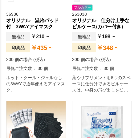
フルカラー
36986
263038
オリジナル 温冷パッド
オリジナル 仕分け上手な
付 3WAYアイマスク
ピルケース(カバー付き)
￥210 ~
￥198 ~
無地品
無地品
￥435 ~
￥348 ~
印刷品
印刷品
200 個の場合 (税込)
200 個の場合 (税込)
最低ご注文数： 30 個
最低ご注文数： 30 個
ホット・クール・ジェルなし
薬やサプリメントを6つのスペ
の3WAYで通年使えるアイマス
ースに仕分けできるピルケー
ク。
スは、中身の飛び出しを防ぐ
カバー付き。