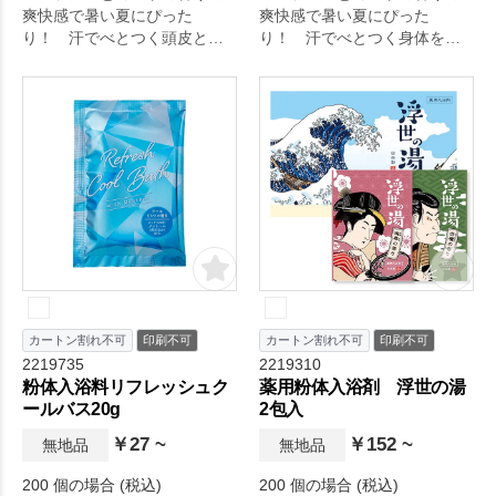
爽快感で暑い夏にぴった
爽快感で暑い夏にぴった
り！ 汗でべとつく頭皮と髪
り！ 汗でべとつく身体をす
をすっきりさっぱりさせるシ
っきりさっぱりさせるボディ
ャンプーです。
ーソープです。
カートン割れ不可
印刷不可
カートン割れ不可
印刷不可
2219735
2219310
粉体入浴料リフレッシュク
薬用粉体入浴剤 浮世の湯
ールバス20g
2包入
￥27 ~
￥152 ~
無地品
無地品
200 個の場合 (税込)
200 個の場合 (税込)