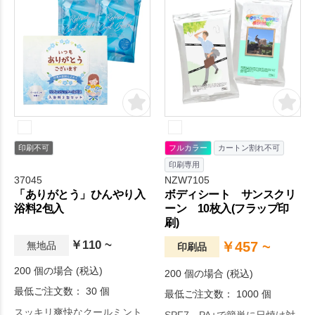
印刷不可
フルカラー
カートン割れ不可
印刷専用
37045
NZW7105
「ありがとう」ひんやり入
ボディシート サンスクリ
浴料2包入
ーン 10枚入(フラップ印
刷)
￥110 ~
￥457 ~
無地品
印刷品
200 個の場合 (税込)
200 個の場合 (税込)
最低ご注文数： 30 個
最低ご注文数： 1000 個
スッキリ爽快なクールミント