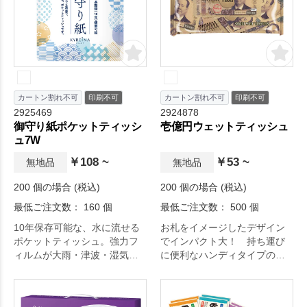
カートン割れ不可
印刷不可
カートン割れ不可
印刷不可
2925469
2924878
御守り紙ポケットティッシ
壱億円ウェットティッシュ
ュ7W
￥108 ~
￥53 ~
無地品
無地品
200 個の場合 (税込)
200 個の場合 (税込)
最低ご注文数： 160 個
最低ご注文数： 500 個
10年保存可能な、水に流せる
お札をイメージしたデザイン
ポケットティッシュ。強力フ
でインパクト大！ 持ち運び
ィルムが大雨・津波・湿気・
に便利なハンディタイプのウ
虫食いなどから中身を守りま
エットティッシュです。
す。