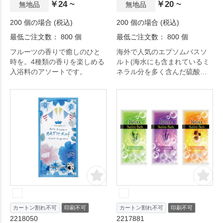
￥24 ~
￥20 ~
無地品
無地品
200 個の場合 (税込)
200 個の場合 (税込)
最低ご注文数： 800 個
最低ご注文数： 800 個
フルーツの香りで癒しのひと
海外で人気のエプソムバスソ
時を。4種類の香りを楽しめる
ルト(海水にも含まれているミ
入浴料のアソートです。
ネラル分を多く含んだ硫酸塩
とマグネシウムの化合物が結
晶した物)を主成分とした入浴
料です。
カートン割れ不可
印刷不可
カートン割れ不可
印刷不可
2218050
2217881