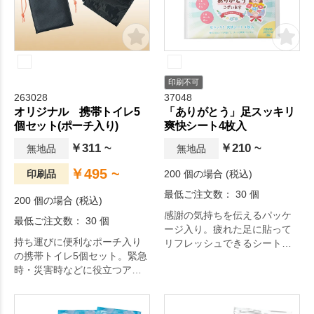
印刷不可
263028
37048
オリジナル 携帯トイレ5
「ありがとう」足スッキリ
個セット(ポーチ入り)
爽快シート4枚入
￥311 ~
￥210 ~
無地品
無地品
￥495 ~
印刷品
200 個の場合 (税込)
最低ご注文数： 30 個
200 個の場合 (税込)
感謝の気持ちを伝えるパッケ
最低ご注文数： 30 個
ージ入り。疲れた足に貼って
持ち運びに便利なポーチ入り
リフレッシュできるシートで
の携帯トイレ5個セット。緊急
す。
時・災害時などに役立つアイ
テムです。