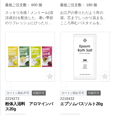
最低ご注文数： 600 個
最低ご注文数： 180 個
スッキリ冷感！メントール(清
お江戸の香りただよう宵の
涼成分)を配合した、暑い季節
湯。芯までしっかり温まる、
のリフレッシュにぴったりの
こころ和むバスタイムを。
クール入浴料です。
カートン割れ不可
印刷不可
カートン割れ不可
印刷不可
2219272
2218432
粉体入浴料 アロマインバ
エプソムバスソルト20g
ス20g