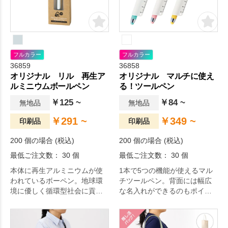
フルカラー
フルカラー
36859
36858
オリジナル リル 再生ア
オリジナル マルチに使え
ルミニウムボールペン
る！ツールペン
￥125 ~
￥84 ~
無地品
無地品
￥291 ~
￥349 ~
印刷品
印刷品
200 個の場合 (税込)
200 個の場合 (税込)
最低ご注文数： 30 個
最低ご注文数： 30 個
本体に再生アルミニウムが使
1本で5つの機能が使えるマル
われているボーペン。地球環
チツールペン。背面には幅広
境に優しく循環型社会に貢献
な名入れができるのもポイン
します。
ト。