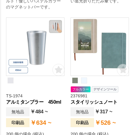
ルド！優しいパステルカラー
い遮光折りたたみ傘です。
のマグネットバーです。
フルカラー
デザインツール
TS-1974
2376981
アルミタンブラー 450ml
スタイリッシュノート
￥484 ~
￥317 ~
無地品
無地品
￥634 ~
￥526 ~
印刷品
印刷品
200 個の場合 (税込)
200 個の場合 (税込)