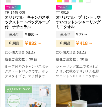
フルカラー
フルカラー
TR-1445-008
TT-0015
オリジナル キャンバスボ
オリジナル プリントしや
ックストートバッグループ
すいコットンシャーリング
付 ナチュラル
ミニタオル
￥660 ~
￥77 ~
無地品
無地品
￥832 ~
￥418 ~
印刷品
印刷品
200 個の場合 (税込)
200 個の場合 (税込)
最低ご注文数： 30 個
最低ご注文数： 30 個
ループ付きのキャンバスボッ
シャーリング加工で名入れが
クストートバッグです。ボッ
きれいに載るオリジナル仕様
クスタイプは、マチ付きで荷
のコットン100％ミニタオルで
物を多く収納することができ
す。
ます。