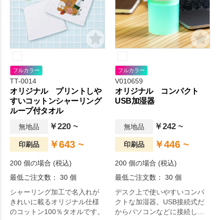
フルカラー
フルカラー
TT-0014
V010659
オリジナル プリントしや
オリジナル コンパクト
すいコットンシャーリング
USB加湿器
ループ付タオル
￥220 ~
￥242 ~
無地品
無地品
￥643 ~
￥446 ~
印刷品
印刷品
200 個の場合 (税込)
200 個の場合 (税込)
最低ご注文数： 30 個
最低ご注文数： 30 個
シャーリング加工で名入れが
デスク上で使いやすいコンパ
きれいに載るオリジナル仕様
クトな加湿器。USB接続式だ
のコットン100％タオルです。
からパソコンなどに接続して