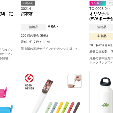
印刷不可
フルカラー
デ
30214
TC-0003-044
M) 定
浴衣箸
オリジナル 
(EVAポーチ付
￥96 ~
無地品
無地品
200 個の場合 (税込)
印刷品
最低ご注文数： 30 個
200 個の場合 (税
浴衣風の箸袋デザインがかわいいお箸です。
配られてい
最低ご注文数： 3
のオープン
場者向けの
真夏の熱中症対策
ネックリングで