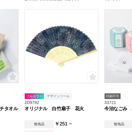
フルカラー
デザインツール
印刷不可
2D9792
33721
チタオル
オリジナル 白竹扇子 花火
今治なごみ 
￥251 ~
無地品
無地品