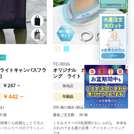
×
ラー
TC-0016
×
ライトキャンバスフラ
オリジナル カラーアイスネックリ
)
ング ライト
￥247 ~
￥522 ~
無地品
￥442 ~
￥652 ~
印刷品
込)
200 個の場合 (税込)
0 個
最低ご注文数： 30 個
印刷乗りも綺麗なことで大人
くすみカラーの3色展開がおしゃれな、本体名
ンバスシリーズのフラットバ
入れのできる夏の定番・アイスネックリング
です。