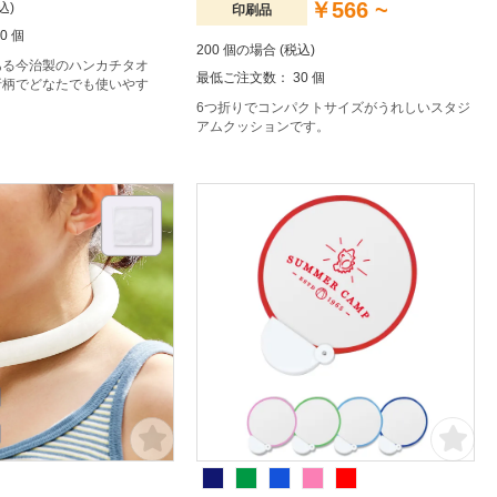
￥566 ~
込)
印刷品
0 個
200 個の場合 (税込)
ある今治製のハンカチタオ
最低ご注文数： 30 個
折柄でどなたでも使いやす
6つ折りでコンパクトサイズがうれしいスタジ
アムクッションです。