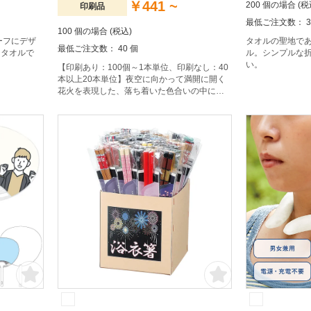
￥441 ~
200 個の場合 (税
印刷品
最低ご注文数： 3
100 個の場合 (税込)
ーフにデザ
タオルの聖地で
最低ご注文数： 40 個
チタオルで
ル。シンプルな
い。
【印刷あり：100個～1本単位、印刷なし：40
本以上20本単位】夜空に向かって満開に開く
花火を表現した、落ち着いた色合いの中にも
華やかさを感じる扇子です。