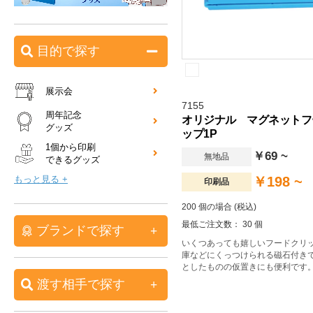
目的で探す
展示会
7155
周年記念
オリジナル マグネットフ
グッズ
ップ1P
1個から印刷
￥69 ~
無地品
できるグッズ
もっと見る +
￥198 ~
印刷品
200 個の場合 (税込)
最低ご注文数： 30 個
ブランドで探す
いくつあっても嬉しいフードクリ
庫などにくっつけられる磁石付き
としたものの仮置きにも便利です
渡す相手で探す