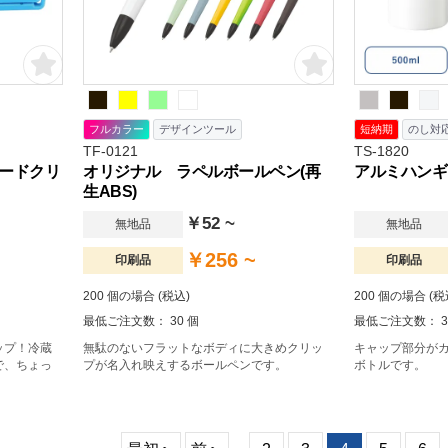
フルカラー
デザインツール
短納期
のし対
TF-0121
TS-1820
ードクリ
オリジナル ラペルボールペン(再
アルミハンギン
生ABS)
￥52 ~
無地品
無地品
￥256 ~
印刷品
印刷品
200 個の場合 (税込)
200 個の場合 (税
最低ご注文数： 30 個
最低ご注文数： 3
ップ！冷蔵
無駄のないフラットなボディに大きめクリッ
キャップ部分が
で、ちょっ
プが名入れ映えするボールペンです。
ボトルです。
。