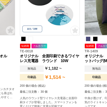
短納期
フルカラー
短納期
フルカ
TE-0018
TR-1409
オル
オリジナル 全面印刷できるワイヤ
オリジナル 
レス充電器 ラウンド 10W
ットバッグ(M
￥1,182 ~
無地品
無地品
￥1,514 ~
印刷品
印刷品
200 個の場合 (税込)
200 個の場合 (税
ハンカチタオ
最低ご注文数： 30 個
最低ご注文数： 3
にも喜ばれ
しやすく便
人気のラウンド型ワイヤレス充電器に全面印
中身が透けず、
刷タイプが登場しました。スマートフォンを
気のライトキャ
置くだけで簡単に充電が可能です。
ッグです。