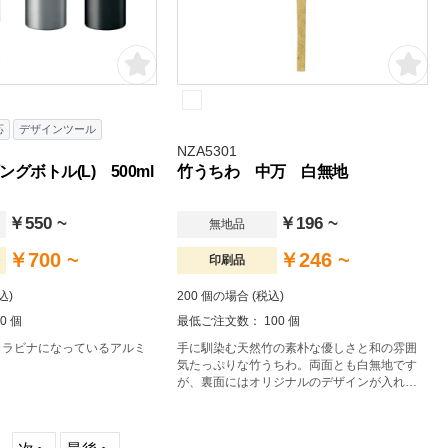
応
デザインツール
NZA5301
グボトル(L) 500ml
竹うちわ 中万 白無地
￥550 ~
￥196 ~
無地品
￥700 ~
￥246 ~
印刷品
込)
200 個の場合 (税込)
0 個
最低ご注文数： 100 個
カラビナになっているアルミ
手に馴染む天然竹の素朴な優しさと和の雰囲
気たっぷりな竹うちわ。両面とも白無地です
が、裏面にはオリジナルのデザインが入れら
れる仕様でです。イベント時のノベルティと
してリーズナブルに作製いただけます。