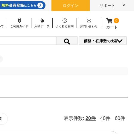
ログイン
サポート
0
いて
ご利用
ガイド
入稿
データ
よくある
質問
お問い
合わせ
カート
価格・在庫数
で検索
表示件数:
20件
40件
60件
順