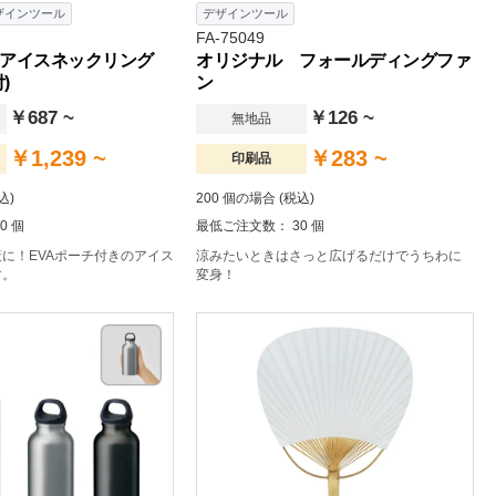
ザインツール
デザインツール
FA-75049
アイスネックリング
オリジナル フォールディングファ
)
ン
￥687 ~
￥126 ~
無地品
￥1,239 ~
￥283 ~
印刷品
込)
200 個の場合 (税込)
0 個
最低ご注文数： 30 個
に！EVAポーチ付きのアイス
涼みたいときはさっと広げるだけでうちわに
す。
変身！