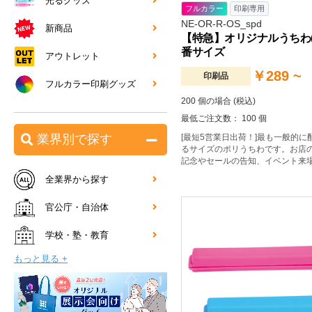
光るグッズ
フルカラー
印刷専用
NE-OR-R-OS_spd
新商品
【特急】オリジナルうちわ(
番サイズ
アウトレット
￥289 ~
印刷品
フルカラー印刷グッズ
200 個の場合 (税込)
最低ご注文数： 100 個
[最短5営業日出荷！]最も一般的に
業界別で探す
るサイズのポリうちわです。お店
記念やセールの告知、イベント来
ノベルティとしてオススメです。
全業界から探す
官公庁・自治体
学校・塾・教育
もっと見る +