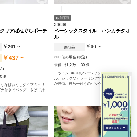
印刷不可
36636
クリアばねぐちポーチ
ベーシックスタイル ハンカチタオ
ル
￥261 ~
￥66 ~
無地品
￥437 ~
200 個の場合 (税込)
最低ご注文数： 30 個
込)
コットン100％のベーシックなハンカチタオ
×
0 個
ル。シックなカラーリングで大人っぽい印象
が特徴。持ち手付きのパッケージで渡しやす
たりなばねぐちタイプのクリ
く便利です。
ビナ付きでバッグにさげて持