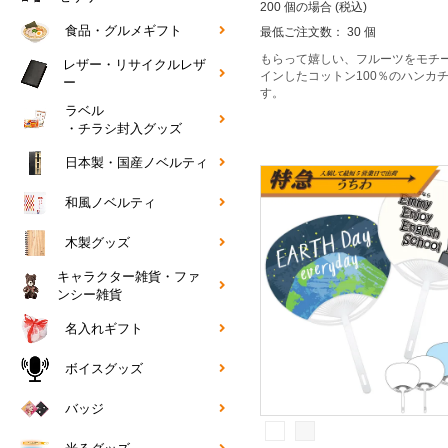
200 個の場合 (税込)
食品・グルメギフト
最低ご注文数： 30 個
もらって嬉しい、フルーツをモチ
レザー・リサイクルレザ
インしたコットン100％のハンカ
ー
す。
ラベル
・チラシ封入グッズ
日本製・国産ノベルティ
和風ノベルティ
木製グッズ
キャラクター雑貨・ファ
ンシー雑貨
名入れギフト
ボイスグッズ
バッジ