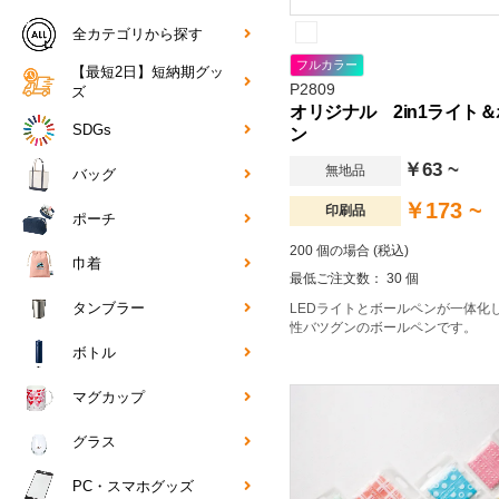
全カテゴリから探す
フルカラー
【最短2日】短納期グッ
P2809
ズ
オリジナル 2in1ライト
SDGs
ン
￥63 ~
無地品
バッグ
￥173 ~
印刷品
ポーチ
200 個の場合 (税込)
巾着
最低ご注文数： 30 個
タンブラー
LEDライトとボールペンが一体化
性バツグンのボールペンです。
ボトル
マグカップ
グラス
PC・スマホグッズ