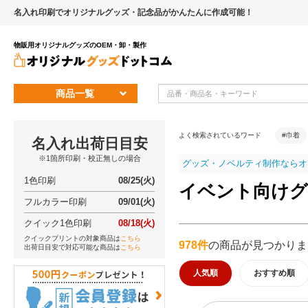
名入れ印刷でオリジナルグッズ・記念品がかんたんに作成可能！
物販用オリジナルグッズのOEM・卸・製作
商品一覧
よく検索されているワード
#巾着
名入れ出荷日目安
※1箇所印刷・校正無しの場合
グッズ・ノベルティ制作ならオ
1色印刷
08/25(火)
イベント向けグ
フルカラー印刷
09/01(火)
クイック1色印刷
08/18(火)
クイックプリントの対象商品は
こちら
978件
の商品が見つかりま
出荷日目安で対応可能な商品は
こちら
人気順
おすすめ順