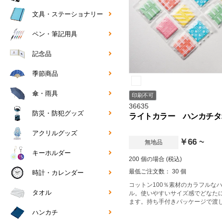
文具・ステーショナリー
ペン・筆記用具
記念品
季節商品
傘・雨具
印刷不可
36635
防災・防犯グッズ
ライトカラー ハンカチタ
アクリルグッズ
￥66 ~
無地品
キーホルダー
200 個の場合 (税込)
最低ご注文数： 30 個
時計・カレンダー
コットン100％素材のカラフルな
タオル
ル。使いやすいサイズ感でどなた
ます。持ち手付きパッケージで渡
利です。
ハンカチ