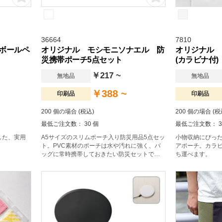
36664
7810
＆ボールペ
オリジナル モシモニソナエル 防
オリジナル 
災携帯ポーチ5点セット
(カラビナ付)
￥217 ~
無地品
無地品
￥388 ~
印刷品
印刷品
200 個の場合 (税込)
200 個の場合 (税
最低ご注文数： 30 個
最低ご注文数： 3
した、実用
A5サイズのスリムポーチ入り防災用品5点セッ
小物収納にぴっ
ト。PVC素材のポーチは水や汚れに強く、バ
アポーチ。カラ
ッグに常時携帯しておきたい防災セットで
ち運べます。
す。