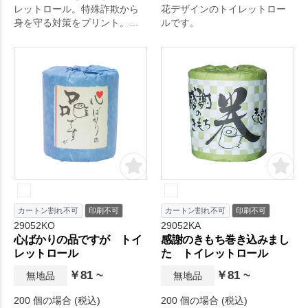
レットロール。特殊詐欺から
花デザインのトイレットロー
身を守る対策をプリント。イ
ルです。
ベントで目を引くデザインも
ポイント。
カートン割れ不可
印刷不可
カートン割れ不可
印刷不可
29052KO
29052KA
心ばかりの品ですが トイ
感謝のきもち巻き込みまし
レットロール
た トイレットロール
￥81 ~
￥81 ~
無地品
無地品
200 個の場合 (税込)
200 個の場合 (税込)