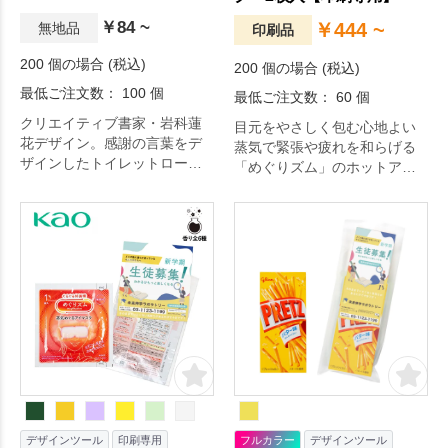
￥84 ~
￥444 ~
無地品
印刷品
200 個の場合 (税込)
200 個の場合 (税込)
最低ご注文数： 100 個
最低ご注文数： 60 個
クリエイティブ書家・岩科蓮
目元をやさしく包む心地よい
花デザイン。感謝の言葉をデ
蒸気で緊張や疲れを和らげる
ザインしたトイレットロール
「めぐりズム」のホットアイ
です。
マスクに、自由にデザインで
きるオリジナルチラシをセッ
ト。
デザインツール
印刷専用
フルカラー
デザインツール