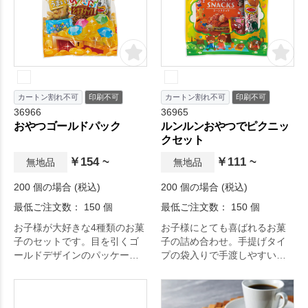
カートン割れ不可
印刷不可
カートン割れ不可
印刷不可
36966
36965
おやつゴールドパック
ルンルンおやつでピクニッ
クセット
￥154 ~
￥111 ~
無地品
無地品
200 個の場合 (税込)
200 個の場合 (税込)
最低ご注文数： 150 個
最低ご注文数： 150 個
お子様が大好きな4種類のお菓
お子様にとても喜ばれるお菓
子のセットです。目を引くゴ
子の詰め合わせ。手提げタイ
ールドデザインのパッケージ
プの袋入りで手渡しやすいの
で、イベントなどでの注目度
もポイント。
も抜群です。