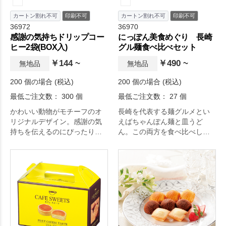
カートン割れ不可
印刷不可
カートン割れ不可
印刷不可
36972
36970
感謝の気持ちドリップコー
にっぽん美食めぐり 長崎
ヒー2袋(BOX入)
グル麺食べ比べセット
￥144 ~
￥490 ~
無地品
無地品
200 個の場合 (税込)
200 個の場合 (税込)
最低ご注文数： 300 個
最低ご注文数： 27 個
かわいい動物がモチーフのオ
長崎を代表する麺グルメとい
リジナルデザイン。感謝の気
えばちゃんぽん麺と皿うど
持ちを伝えるのにぴったり
ん。この両方を食べ比べして
の、ドリップコーヒーの2袋セ
いただける商品です。
ットです。