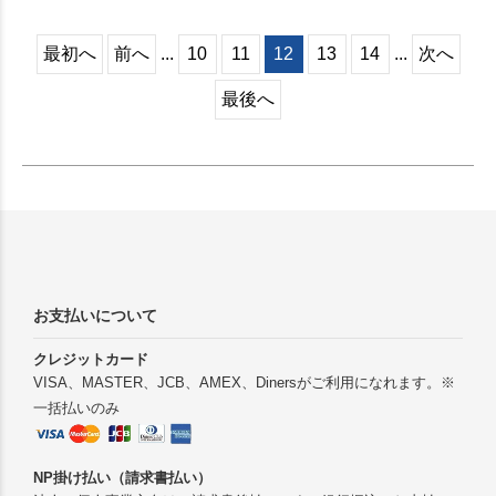
げてくれる冷却効果が魅力の
げてくれる冷却効果が魅力の
冷却シートです。※30℃の屋
冷却シートです。※30℃の屋
外で使用した場合(日なた日陰
外で使用した場合(日なた日陰
最初へ
前へ
...
10
11
12
13
14
...
次へ
の休憩含む)。
の休憩含む)。
最後へ
お支払いについて
クレジットカード
VISA、MASTER、JCB、AMEX、Dinersがご利用になれます。※
一括払いのみ
NP掛け払い（請求書払い）