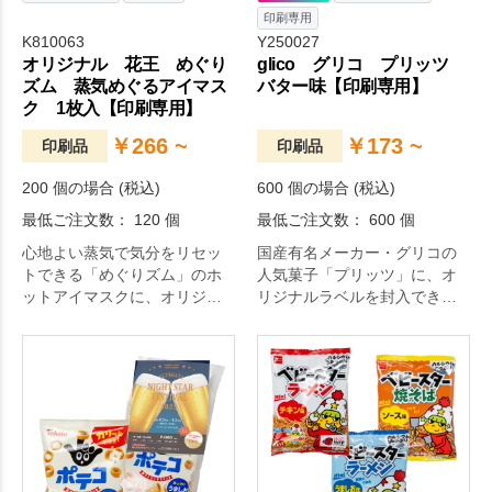
印刷専用
K810063
Y250027
オリジナル 花王 めぐり
glico グリコ プリッツ
ズム 蒸気めぐるアイマス
バター味【印刷専用】
ク 1枚入【印刷専用】
￥266 ~
￥173 ~
印刷品
印刷品
200 個の場合 (税込)
600 個の場合 (税込)
最低ご注文数： 120 個
最低ご注文数： 600 個
心地よい蒸気で気分をリセッ
国産有名メーカー・グリコの
トできる「めぐりズム」のホ
人気菓子「プリッツ」に、オ
ットアイマスクに、オリジナ
リジナルラベルを封入できる
ルデザインが可能なチラシを
お菓子ノベルティです。
組み合わせたバラマキ向けの
アイテムです。