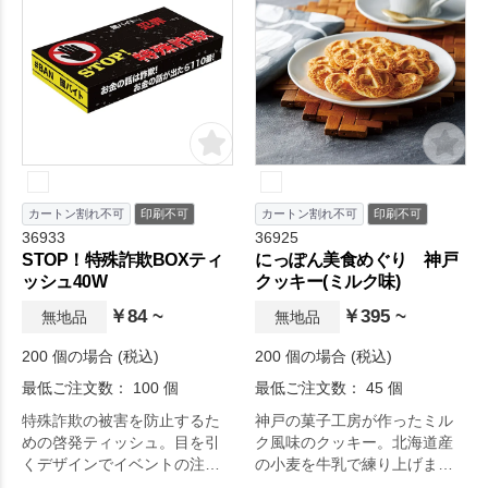
カートン割れ不可
印刷不可
カートン割れ不可
印刷不可
36933
36925
STOP！特殊詐欺BOXティ
にっぽん美食めぐり 神戸
ッシュ40W
クッキー(ミルク味)
￥84 ~
￥395 ~
無地品
無地品
200 個の場合 (税込)
200 個の場合 (税込)
最低ご注文数： 100 個
最低ご注文数： 45 個
特殊詐欺の被害を防止するた
神戸の菓子工房が作ったミル
めの啓発ティッシュ。目を引
ク風味のクッキー。北海道産
くデザインでイベントの注目
の小麦を牛乳で練り上げまし
度もアップ。
た。