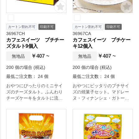
カートン割れ不可
印刷不可
カートン割れ不可
印刷不可
36967CH
36967CA
カフェスイーツ プチチー
カフェスイーツ プチケー
ズタルト9個入
キ12個入
￥407 ~
￥407 ~
無地品
無地品
200 個の場合 (税込)
200 個の場合 (税込)
最低ご注文数： 24 個
最低ご注文数： 24 個
おやつにぴったりのミニサイ
おやつにピッタリのプチサイ
ズのチーズタルト。ふんわり
ズの焼菓子セット。マドレー
チーズケーキをタルトに流し
ヌ・フィナンシェ・ガトーシ
込み、しっとり焼き上げた商
ョコラの人気の3種類が手提げ
品です。
ボックスに入っています。