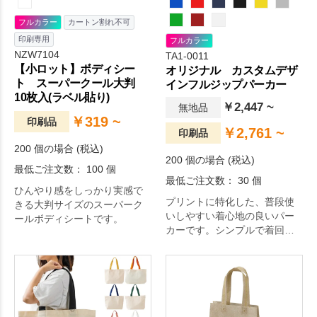
フルカラー
カートン割れ不可
印刷専用
フルカラー
NZW7104
TA1-0011
【小ロット】ボディシー
オリジナル カスタムデザ
ト スーパークール大判
インフルジップパーカー
10枚入(ラベル貼り)
￥2,447 ~
無地品
￥319 ~
印刷品
￥2,761 ~
印刷品
200 個の場合 (税込)
200 個の場合 (税込)
最低ご注文数： 100 個
最低ご注文数： 30 個
ひんやり感をしっかり実感で
プリントに特化した、普段使
きる大判サイズのスーパーク
いしやすい着心地の良いパー
ールボディシートです。
カーです。シンプルで着回し
やすいデザインのため、イベ
ント・物販・ユニフォームな
ど幅広い用途におすすめで
す。