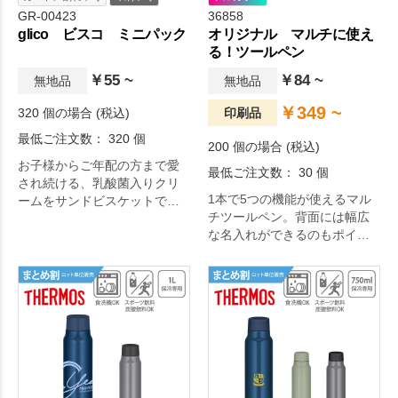
GR-00423
36858
glico ビスコ ミニパック
オリジナル マルチに使え
る！ツールペン
￥55 ~
￥84 ~
無地品
無地品
￥349 ~
320 個の場合 (税込)
印刷品
最低ご注文数： 320 個
200 個の場合 (税込)
お子様からご年配の方まで愛
最低ご注文数： 30 個
され続ける、乳酸菌入りクリ
1本で5つの機能が使えるマル
ームをサンドビスケットで
チツールペン。背面には幅広
す。
な名入れができるのもポイン
ト。