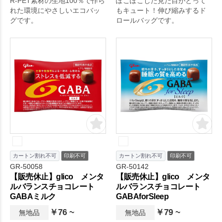
R-PET素材の生地100％で作ら
ぽこぽこした見た目がとって
れた環境にやさしいエコバッ
もキュート！伸び縮みするド
グです。
ロールバッグです。
カートン割れ不可
印刷不可
カートン割れ不可
印刷不可
GR-50058
GR-50142
【販売休止】glico メンタ
【販売休止】glico メンタ
ルバランスチョコレート
ルバランスチョコレート
GABAミルク
GABAforSleep
￥76 ~
￥79 ~
無地品
無地品