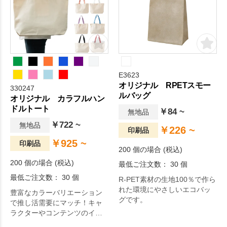
E3623
オリジナル RPETスモー
330247
ルバッグ
オリジナル カラフルハン
ドルトート
￥84 ~
無地品
￥722 ~
無地品
￥226 ~
印刷品
￥925 ~
印刷品
200 個の場合 (税込)
200 個の場合 (税込)
最低ご注文数： 30 個
最低ご注文数： 30 個
R-PET素材の生地100％で作ら
れた環境にやさしいエコバッ
豊富なカラーバリエーション
グです。
で推し活需要にマッチ！キャ
ラクターやコンテンツのイメ
ージカラ―に合わせやすい10