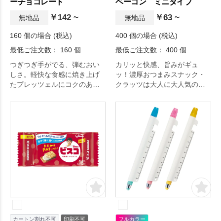
ーチョコレート
ベーコン ミニタイプ
￥142 ~
￥63 ~
無地品
無地品
160 個の場合 (税込)
400 個の場合 (税込)
最低ご注文数： 160 個
最低ご注文数： 400 個
つぎつぎ手がでる、弾むおい
カリッと快感、旨みがギュ
しさ。軽快な食感に焼き上げ
ッ！濃厚おつまみスナック・
たプレッツェルにコクのある
クラッツは大人に大人気のお
チョコレートをコーティング
菓子です。
した、大人から子供まで幅広
い人気のお菓子と言えばこち
ら。
カートン割れ不可
印刷不可
フルカラー