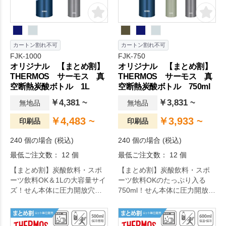
カートン割れ不可
カートン割れ不可
FJK-1000
FJK-750
オリジナル 【まとめ割】
オリジナル 【まとめ割】
THERMOS サーモス 真
THERMOS サーモス 真
空断熱炭酸ボトル 1L
空断熱炭酸ボトル 750ml
￥4,381 ~
￥3,831 ~
無地品
無地品
￥4,483 ~
￥3,933 ~
印刷品
印刷品
240 個の場合 (税込)
240 個の場合 (税込)
最低ご注文数： 12 個
最低ご注文数： 12 個
【まとめ割】炭酸飲料・スポ
【まとめ割】炭酸飲料・スポ
ーツ飲料OK＆1Lの大容量サイ
ーツ飲料OKのたっぷり入る
ズ！せん本体に圧力開放穴を
750ml！せん本体に圧力開放穴
設けてあるため、フタを軽く
を設けてあるため、フタを軽
回すだけで炭酸飲料による内
く回すだけで炭酸飲料による
圧を逃がすことができます。
内圧を逃がすことができま