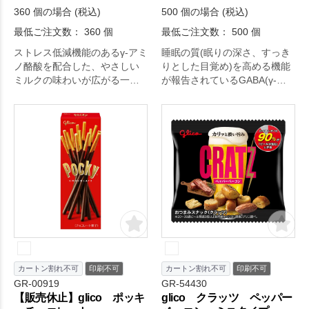
360 個の場合 (税込)
500 個の場合 (税込)
最低ご注文数： 360 個
最低ご注文数： 500 個
ストレス低減機能のあるγ-アミ
睡眠の質(眠りの深さ、すっき
ノ酪酸を配合した、やさしい
りとした目覚め)を高める機能
ミルクの味わいが広がる一口
が報告されているGABA(γ-ア
サイズのチョコレートです。
ミノ酪酸)を3粒に100㎎配合し
ています。
カートン割れ不可
印刷不可
カートン割れ不可
印刷不可
GR-00919
GR-54430
【販売休止】glico ポッキ
glico クラッツ ペッパー