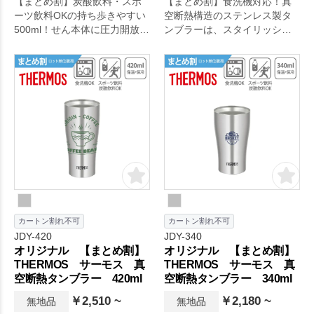
【まとめ割】炭酸飲料・スポ
【まとめ割】食洗機対応！真
ーツ飲料OKの持ち歩きやすい
空断熱構造のステンレス製タ
500ml！せん本体に圧力開放穴
ンブラーは、スタイリッシュ
を設けてあるため、フタを軽
なデザインと高い実用性を兼
く回すだけで炭酸飲料による
ね備えています。
内圧を逃がすことができま
す。
カートン割れ不可
カートン割れ不可
JDY-420
JDY-340
オリジナル 【まとめ割】
オリジナル 【まとめ割】
THERMOS サーモス 真
THERMOS サーモス 真
空断熱タンブラー 420ml
空断熱タンブラー 340ml
￥2,510 ~
￥2,180 ~
無地品
無地品