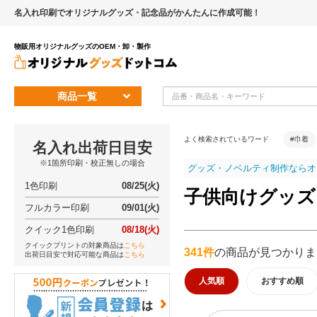
名入れ印刷でオリジナルグッズ・記念品がかんたんに作成可能！
物販用オリジナルグッズのOEM・卸・製作
商品一覧
よく検索されているワード
#巾着
名入れ出荷日目安
※1箇所印刷・校正無しの場合
グッズ・ノベルティ制作ならオ
1色印刷
08/25(火)
子供向けグッズ
フルカラー印刷
09/01(火)
クイック1色印刷
08/18(火)
クイックプリントの対象商品は
こちら
341件
の商品が見つかりま
出荷日目安で対応可能な商品は
こちら
人気順
おすすめ順