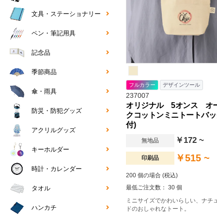
文具・ステーショナリー
ペン・筆記用具
記念品
季節商品
フルカラー
デザインツール
傘・雨具
237007
オリジナル 5オンス オ
防災・防犯グッズ
クコットンミニトートバッ
付)
アクリルグッズ
￥172 ~
無地品
キーホルダー
￥515 ~
印刷品
時計・カレンダー
200 個の場合 (税込)
最低ご注文数： 30 個
タオル
ミニサイズでかわいらしい、ナチ
ハンカチ
ドのおしゃれなトート。