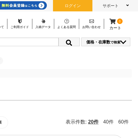
ログイン
サポート
0
いて
ご利用
ガイド
入稿
データ
よくある
質問
お問い
合わせ
カート
価格・在庫数
で検索
表示件数:
20件
40件
60件
順