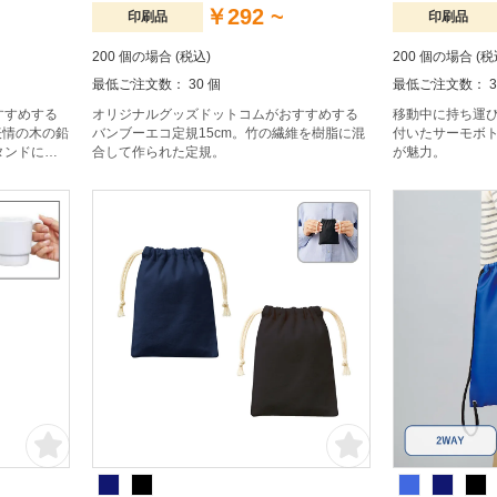
￥292 ~
印刷品
印刷品
200 個の場合 (税込)
200 個の場合 (税
最低ご注文数： 30 個
最低ご注文数： 3
すすめする
オリジナルグッズドットコムがおすすめする
移動中に持ち運
表情の木の鉛
バンブーエコ定規15cm。竹の繊維を樹脂に混
付いたサーモボ
タンドに。6
合して作られた定規。
が魅力。
た。子供向
ること間違