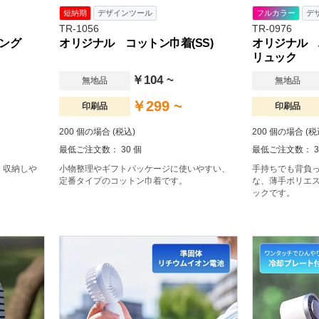
短納期
デザインツール
フルカラー
デ
TR-1056
TR-0976
キング
オリジナル コットン巾着(SS)
オリジナル 
リュック
￥104 ~
無地品
無地品
￥299 ~
印刷品
印刷品
200 個の場合 (税込)
200 個の場合 (税
最低ご注文数： 30 個
最低ご注文数： 3
、収納しや
小物整理やギフトパッケージに使いやすい、
手持ちでも背負っ
。
定番タイプのコットン巾着です。
な、薄手ポリエ
ックです。