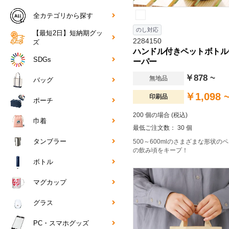
全カテゴリから探す
のし対応
【最短2日】短納期グッ
2284150
ズ
ハンドル付きペットボトル
SDGs
ーパー
￥878 ~
無地品
バッグ
￥1,098 
印刷品
ポーチ
200 個の場合 (税込)
巾着
最低ご注文数： 30 個
タンブラー
500～600mlのさまざまな形状の
の飲み頃をキープ！
ボトル
マグカップ
グラス
PC・スマホグッズ