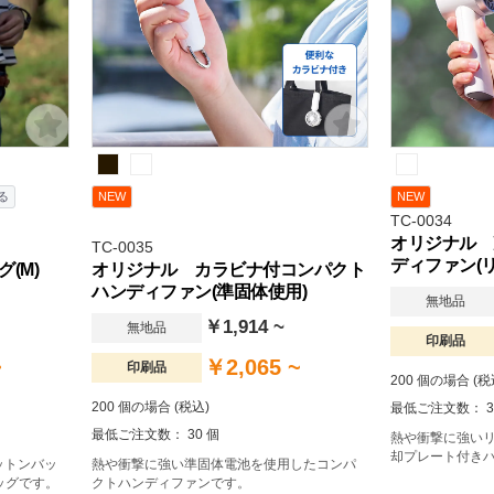
る
NEW
NEW
TC-0034
オリジナル 
TC-0035
ディファン(
(M)
オリジナル カラビナ付コンパクト
ハンディファン(準固体使用)
無地品
￥1,914 ~
無地品
印刷品
~
￥2,065 ~
印刷品
200 個の場合 (税
200 個の場合 (税込)
最低ご注文数： 3
最低ご注文数： 30 個
熱や衝撃に強い
却プレート付き
ットンバッ
熱や衝撃に強い準固体電池を使用したコンパ
ッグです。
クトハンディファンです。