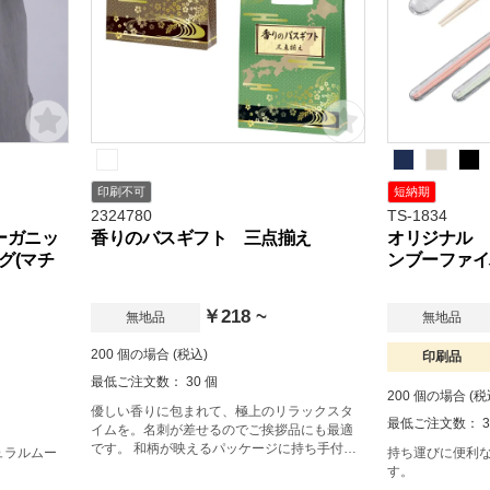
印刷不可
短納期
2324780
TS-1834
ーガニッ
香りのバスギフト 三点揃え
オリジナル 
グ(マチ
ンブーファイ
￥218 ~
無地品
無地品
200 個の場合 (税込)
印刷品
最低ご注文数： 30 個
200 個の場合 (税
優しい香りに包まれて、極上のリラックスタ
最低ご注文数： 3
イムを。名刺が差せるのでご挨拶品にも最適
です。 和柄が映えるパッケージに持ち手付き
ュラルムー
持ち運びに便利
で、お渡ししやすい入浴剤セット。発泡入浴
す。
剤1個と紛体入浴剤3個のセットです。