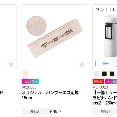
フルカラー
短納期
フルカ
V010586
MO-3013
P
オリジナル バンブーエコ定規
【一部カラー
15cm
ラビナハン
ver.2 250ml
￥48 ~
無地品
無地品