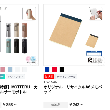
ば手放せなくなること間違いなし。
ラー
アウトレット
短納期
デザインツール
TS-1546
特価】MOTTERU カ
オリジナル リサイクルA6メモパ
ドルサーモボトル
ッド
￥858 ~
￥242 ~
無地品