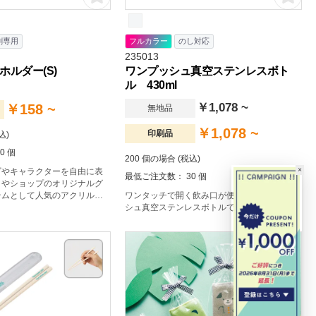
刷専用
フルカラー
のし対応
235013
ルダー(S)
ワンプッシュ真空ステンレスボト
ル 430ml
￥1,078 ~
￥158 ~
無地品
￥1,078 ~
印刷品
込)
0 個
200 個の場合 (税込)
×
ゴやキャラクターを自由に表
最低ご注文数： 30 個
トやショップのオリジナルグ
テムとして人気のアクリルキ
ワンタッチで開く飲み口が便利な、ワンプッ
シュ真空ステンレスボトルです。