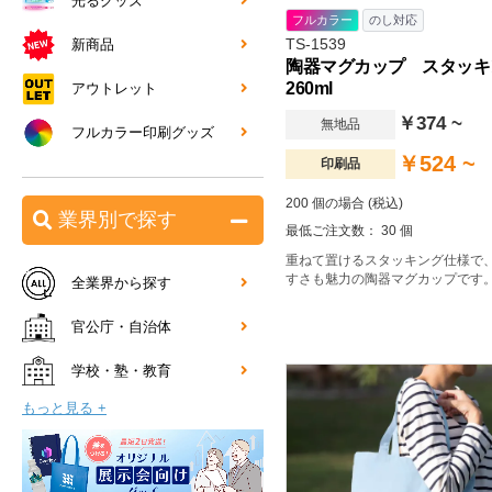
光るグッズ
フルカラー
のし対応
TS-1539
新商品
陶器マグカップ スタッ
260ml
アウトレット
￥374 ~
無地品
フルカラー印刷グッズ
￥524 ~
印刷品
200 個の場合 (税込)
業界別で探す
最低ご注文数： 30 個
重ねて置けるスタッキング仕様で
すさも魅力の陶器マグカップです
全業界から探す
官公庁・自治体
学校・塾・教育
もっと見る +