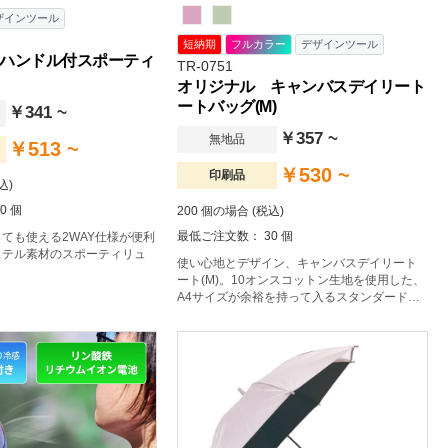
ザインツール
短納期
フルカラー
デザインツール
ハンドル付スポーティ
TR-0751
オリジナル キャンバスデイリート
ートバッグ(M)
￥341 ~
￥357 ~
無地品
￥513 ~
￥530 ~
印刷品
込)
0 個
200 個の場合 (税込)
最低ご注文数： 30 個
ても使える2WAY仕様が便利
ステル素材のスポーティリュ
使い心地とデザイン、キャンバスデイリート
ート(M)。10オンスコットン生地を使用した、
A4サイズが余裕を持って入るスタンダードな
トートバッグです。展示会でのカタログ配布
やイベントのノベルティなど幅広くご利用い
ただけます。肩掛けのできる持ち手の長さが
ありますので、かさばる荷物を入れてもスマ
ートに持ち歩けます。エコバッグやサブバッ
グにもちょうど良いサイズです。印刷面が広
く、単色もフルカラー印刷にも対応しており
ますので、様々なデザインでオリジナルのト