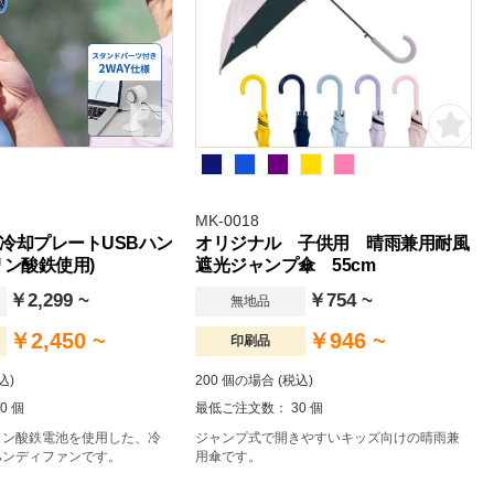
ートバッグを作成でき。
MK-0018
冷却プレートUSBハン
オリジナル 子供用 晴雨兼用耐風
リン酸鉄使用)
遮光ジャンプ傘 55cm
￥2,299 ~
￥754 ~
無地品
￥2,450 ~
￥946 ~
印刷品
込)
200 個の場合 (税込)
0 個
最低ご注文数： 30 個
リン酸鉄電池を使用した、冷
ジャンプ式で開きやすいキッズ向けの晴雨兼
ハンディファンです。
用傘です。