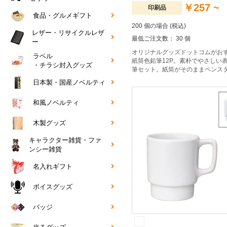
￥257 ~
印刷品
食品・グルメギフト
200 個の場合 (税込)
レザー・リサイクルレザ
最低ご注文数： 30 個
ー
オリジナルグッズドットコムがお
ラベル
紙筒色鉛筆12P。素朴でやさしい
・チラシ封入グッズ
筆セット。紙筒がそのままペンス
本入りと12本入りをご用意しまし
日本製・国産ノベルティ
けイベントで配布すれば、喜ばれ
いなしです。
和風ノベルティ
木製グッズ
キャラクター雑貨・ファ
ンシー雑貨
名入れギフト
ボイスグッズ
バッジ