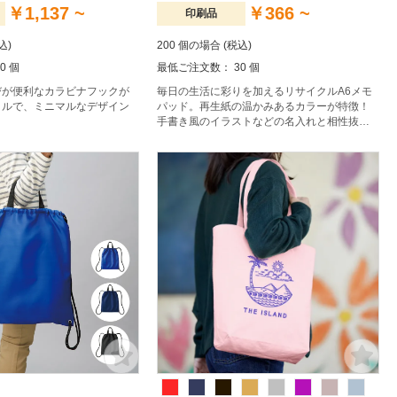
￥1,137 ~
￥366 ~
印刷品
込)
200 個の場合 (税込)
0 個
最低ご注文数： 30 個
びが便利なカラビナフックが
毎日の生活に彩りを加えるリサイクルA6メモ
トルで、ミニマルなデザイン
パッド。再生紙の温かみあるカラーが特徴！
手書き風のイラストなどの名入れと相性抜
群！オリジナルのメモ帳を手元に置いてメモ
を取ろう 背表紙の色は三色の中からデザイン
と合うお好きな色をお選びください。 様々な
シーンで使用する機会が多いメモ帳は、送り
もとして。毎日の生活をより快適に。