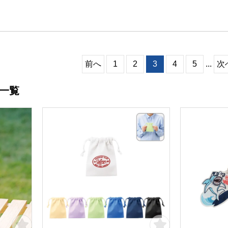
前へ
1
2
3
4
5
...
次
品一覧