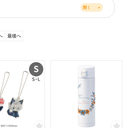
開く
＋
へ
最後へ