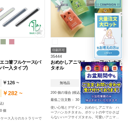
×
印刷不可
35444
エコ箸フルケース(バ
おめかしアニマル ハーフハンカチ
×
バー入タイプ)
タオル
￥126 ~
￥55 ~
無地品
￥282 ~
200 個の場合 (税込)
最低ご注文数： 30 個
込)
使い心地とデザイン、おめかしアニマル ハ
0 個
ーフハンカチタオル。ポケットの中でかさば
らないハーフサイズタオル。可愛いアニマル
なケース入りのカトラリーで
モチーフが、女性やお子様に人気。プチギフ
ト仕様で配布しやすい販促品です。一度使え