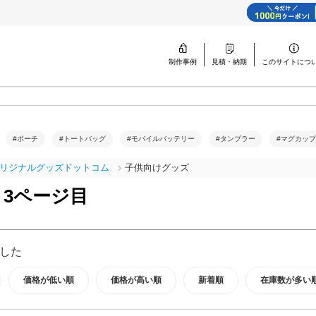
制作事例
見積・納期
このサイトに
つ
#ポーチ
#トートバッグ
#モバイルバッテリー
#タンブラー
#マグカップ
リジナルグッズドットコム
子供向けグッズ
 3ページ目
した
価格が低い順
価格が高い順
新着順
在庫数が多い