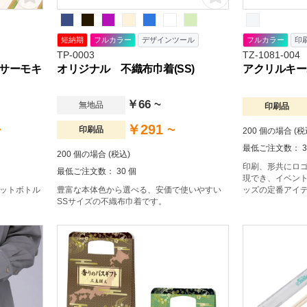
短納期
フルカラー
デザインツール
フルカラー
印
TP-0003
TZ-1081-004
サーモキ
オリジナル 不織布巾着(SS)
アクリルキーホ
￥66 ~
無地品
印刷品
~
￥291 ~
印刷品
200 個の場合 (税
最低ご注文数： 3
200 個の場合 (税込)
印刷、形共にロ
最低ご注文数： 30 個
現でき、イベン
ペットボトル
豊富な本体色から選べる、安価で使いやすい
ッズの定番アイ
SSサイズの不織布巾着です。
ーホルダー。