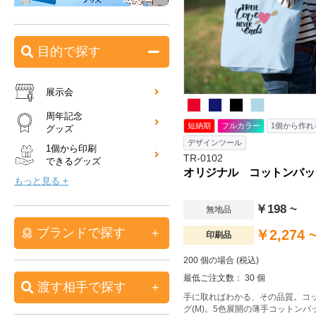
目的で探す
展示会
周年記念
短納期
フルカラー
1個から作れ
グッズ
デザインツール
1個から印刷
TR-0102
できるグッズ
オリジナル コットンバッグ
もっと見る +
￥198 ~
無地品
ブランドで探す
￥2,274 
印刷品
200 個の場合 (税込)
最低ご注文数： 30 個
渡す相手で探す
手に取ればわかる、その品質。コ
グ(M)。5色展開の薄手コットンバ