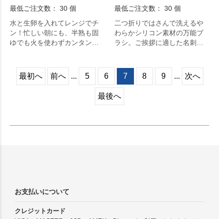
最低ご注文数： 30 個
最低ご注文数： 30 個
水と生卵を入れてレンジでチ
二つ折りではさんで洗えるや
ン！忙しい朝にも、半熟も固
わらかシリコン素材の万能ブ
ゆでも火を使わずカンタンに
ラシ。ご挨拶に適した名刺ポ
すぐできる！
ケット付きパッケージ入り。
最初へ
前へ
...
5
6
7
8
9
...
次へ
最後へ
お支払いについて
クレジットカード