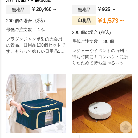
￥20,460 ~
￥935 ~
無地品
無地品
￥1,573 ~
200 個の場合 (税込)
印刷品
最低ご注文数： 1 個
200 個の場合 (税込)
プラダンジャンボ射的大会用
最低ご注文数： 30 個
の景品、日用品100個セットで
レジャーやイベントの行列・
す。もらって嬉しい日用品100
待ち時間に！コンパクトに折
個をアソートでお届けしま
りたためて持ち運べるスツー
す！
ルです。