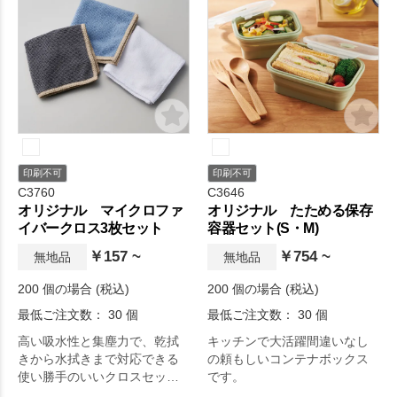
印刷不可
印刷不可
C3760
C3646
オリジナル マイクロファ
オリジナル たためる保存
イバークロス3枚セット
容器セット(S・M)
￥157 ~
￥754 ~
無地品
無地品
200 個の場合 (税込)
200 個の場合 (税込)
最低ご注文数： 30 個
最低ご注文数： 30 個
高い吸水性と集塵力で、乾拭
キッチンで大活躍間違いなし
きから水拭きまで対応できる
の頼もしいコンテナボックス
使い勝手のいいクロスセット
です。
です。