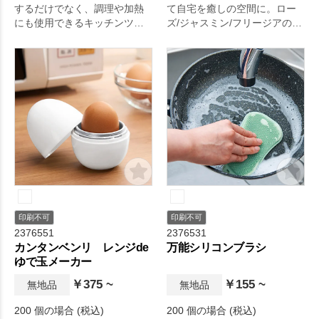
するだけでなく、調理や加熱
て自宅を癒しの空間に。ロー
にも使用できるキッチンツー
ズ/ジャスミン/フリージアの3
ルです。
つの香りのアロマディフュー
ザーです。
印刷不可
印刷不可
2376551
2376531
カンタンベンリ レンジde
万能シリコンブラシ
ゆで玉メーカー
￥375 ~
￥155 ~
無地品
無地品
200 個の場合 (税込)
200 個の場合 (税込)