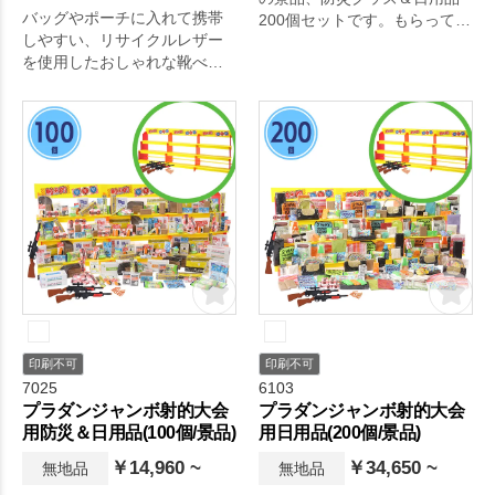
バッグやポーチに入れて携帯
200個セットです。もらって嬉
しやすい、リサイクルレザー
しい防災グッズや日用品200個
を使用したおしゃれな靴べら
をアソートでお届けします！
です。
印刷不可
印刷不可
7025
6103
プラダンジャンボ射的大会
プラダンジャンボ射的大会
用防災＆日用品(100個/景品)
用日用品(200個/景品)
￥14,960 ~
￥34,650 ~
無地品
無地品