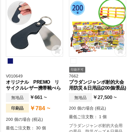
印刷不可
V010649
7662
オリジナル PREMO リ
プラダンジャンボ射的大会
サイクルレザー携帯靴べら
用防災＆日用品(200個/景品)
￥661 ~
￥27,500 ~
無地品
無地品
￥784 ~
印刷品
200 個の場合 (税込)
最低ご注文数： 1 個
200 個の場合 (税込)
プラダンジャンボ射的大会用
最低ご注文数： 30 個
の景品、防災グッズ＆日用品