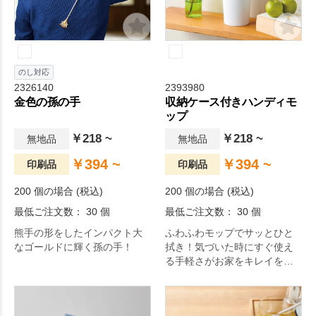
のし対応
2326140
2393980
金色の孫の手
収納ケース付きハンディモ
ップ
￥218 ~
￥218 ~
無地品
無地品
￥394 ~
￥394 ~
印刷品
印刷品
200 個の場合 (税込)
200 個の場合 (税込)
最低ご注文数： 30 個
最低ご注文数： 30 個
熊手の形をしたインパクト大
ふわふわモップでサッとひと
なゴールドに輝く孫の手！
拭き！気づいた時にすぐ使え
る手軽さがお家をキレイを保
つ秘訣です。