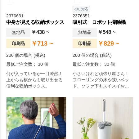
のし対応
2376631
2376351
中身が見える収納ボックス
吸引式 ロボット掃除機
￥438 ~
￥548 ~
無地品
無地品
￥713 ~
￥829 ~
印刷品
印刷品
200 個の場合 (税込)
200 個の場合 (税込)
最低ご注文数： 30 個
最低ご注文数： 30 個
何が入っているか一目瞭然！
小さいけれど頑張り屋さん！
上からも横からも取り出せる
フローリングの床や狭いベッ
便利な収納ボックス。
ド、ソファ下もスイスイお掃
除する、円盤型のロボット掃
除機です。