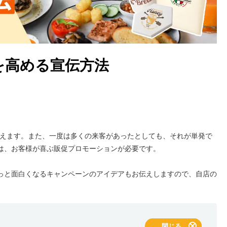
を高める宣伝方法
いえます。また、一度は多くの来客があったとしても、それが単発で
は、お客様が喜ぶ販促プロモーションが必要です。
っと面白くなるキャンペーンのアイデアもお伝えしますので、自店の
表示する
閉じる