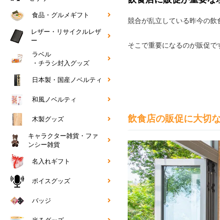
食品・グルメギフト
競合が乱立している昨今の飲
レザー・リサイクルレザ
ー
そこで重要になるのが販促で
ラベル
・チラシ封入グッズ
日本製・国産ノベルティ
和風ノベルティ
飲食店の販促に大切な
木製グッズ
キャラクター雑貨・ファ
ンシー雑貨
名入れギフト
ボイスグッズ
バッジ