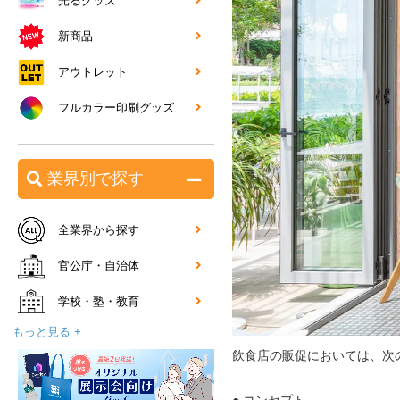
光るグッズ
新商品
アウトレット
フルカラー印刷グッズ
業界別で探す
全業界から探す
官公庁・自治体
学校・塾・教育
もっと見る +
飲食店の販促においては、次
● コンセプト