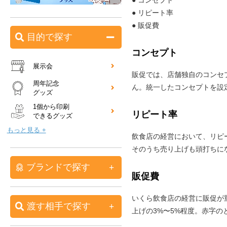
● リピート率
● 販促費
目的で探す
コンセプト
展示会
販促では、店舗独自のコンセ
周年記念
ん。統一したコンセプトを設
グッズ
1個から印刷
リピート率
できるグッズ
もっと見る +
飲食店の経営において、リピ
そのうち売り上げも頭打ちに
ブランドで探す
販促費
いくら飲食店の経営に販促が
渡す相手で探す
上げの3%〜5%程度。赤字