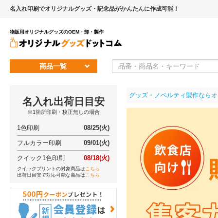
名入れ印刷でオリジナルグッズ・記念品がかんたんに作成可能！
物販用オリジナルグッズのOEM・卸・製作
商品一覧
グッズ・ノベルティ製作ならオ
名入れ出荷日目安
※1箇所印刷・校正無しの場合
1色印刷
08/25(火)
フルカラー印刷
09/01(火)
クイック1色印刷
08/18(火)
クイックプリントの対象商品は
こちら
出荷日目安で対応可能な商品は
こちら