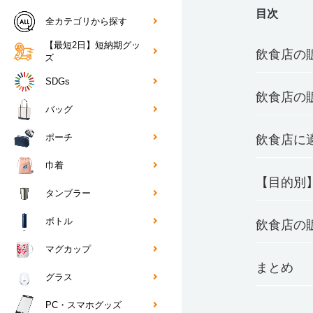
目次
全カテゴリから探す
【最短2日】短納期グッ
飲食店の
ズ
SDGs
飲食店の
バッグ
ポーチ
飲食店に
巾着
【目的別
タンブラー
ボトル
飲食店の
マグカップ
まとめ
グラス
PC・スマホグッズ