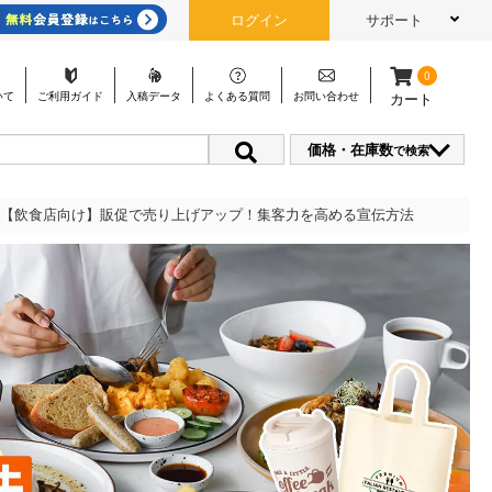
ログイン
サポート
0
いて
ご利用
ガイド
入稿
データ
よくある
質問
お問い
合わせ
カート
価格・在庫数
で検索
【飲食店向け】販促で売り上げアップ！集客力を高める宣伝方法