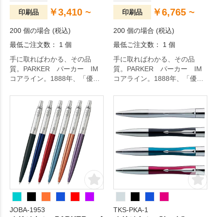
￥3,410 ~
￥6,765 ~
印刷品
印刷品
200 個の場合 (税込)
200 個の場合 (税込)
最低ご注文数： 1 個
最低ご注文数： 1 個
手に取ればわかる、その品
手に取ればわかる、その品
質。PARKER パーカー IM
質。PARKER パーカー IM
コアライン。1888年、「優れ
コアライン。1888年、「優れ
たペンを作り上げること」を
たペンを作り上げること」を
唯一の望みとしてスタートし
唯一の望みとしてスタートし
た「パーカー」。常に時代を
た「パーカー」。常に時代を
リードし、歴史に残るセンセ
リードし、歴史に残るセンセ
ーショナルな筆記具を生みだ
ーショナルな筆記具を生みだ
してきた実績から「世界で最
してきた実績から「世界で最
も愛されるペン」と称されて
も愛されるペン」と称されて
います。確かな機能性とモダ
います。耐久性に優れたペン
ンなデザインを併せ持つこち
先と確かな機能性で人気のこ
らのシリーズ。シンプルなデ
ちらのシリーズは知的で洗練
ザインの中にエレガントさが
された印象を与えてくれるコ
あり、仕事のモチベーション
レクションです。持つ人を選
を上げてくれること間違いな
ばないスマートなデザインと
JOBA-1953
TKS-PKA-1
し！
シックで落ち着きのある色展