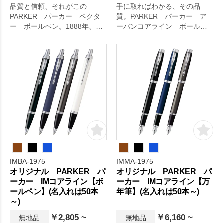
品質と信頼、それがこの
手に取ればわかる、その品
PARKER パーカー ベクタ
質。PARKER パーカー ア
ー ボールペン。1888年、
ーバンコアライン ボールペ
「優れたペンを作り上げるこ
ン。1888年、「優れたペンを
と」を唯一の望みとしてスタ
作り上げること」を唯一の望
ートした「パーカー」。常に
みとしてスタートした「パー
時代をリードし、歴史に残る
カー」。常に時代をリード
センセーショナルな筆記具を
し、歴史に残るセンセーショ
生みだしてきた実績から「世
ナルな筆記具を生みだしてき
界で最も愛されるペン」と称
た実績から「世界で最も愛さ
されています。こちらのベク
れるペン」と称されていま
ターはシンプルでスタイリッ
す。アーバンコアラインは滑
シュなデザインで記念品やお
らかな流線型のフォルムとメ
祝いのビジネスギフトとして
タル素材の首軸により、重厚
人気のシリーズです。
感と高級感を感じられるシリ
ーズ。カラーは全部で4色展開
IMBA-1975
IMMA-1975
となっており、お好みに合わ
オリジナル PARKER パ
オリジナル PARKER パ
せてお選びいただけます。
ーカー IMコアライン【ボ
ーカー IMコアライン【万
ールペン】(名入れは50本
年筆】(名入れは50本～)
～)
￥2,805 ~
￥6,160 ~
無地品
無地品