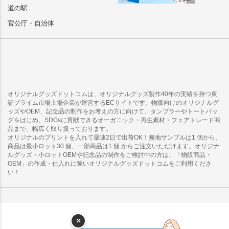
道の駅
官公庁・自治体
オリジナルグッズドットコムは、オリジナルグッズ製作40年の実績を持つ東
証プライム市場上場企業が運営するECサイトです。物販向けのオリジナルグ
ッズやOEM、記念品の制作をお考えの方に向けて、タンブラーやトートバッ
グをはじめ、SDGsに貢献できるオーガニック・再生素材・フェアトレード商
品まで、幅広く取り扱っております。
オリジナルのプリントを入れて最速2日で出荷OK！無地サンプルは1 個から、
商品は最小ロット30 個、一部商品は1 個 からご注文いただけます。オリジナ
ルグッズ・小ロットOEMや記念品の制作をご検討中の方は、「物販商品・
OEM」の作成・仕入れに強いオリジナルグッズドットコムをご利用くださ
い！
×