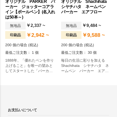
オリジナル PARKER パ
オリジナル Shachihata
開で企業の周年記念や学校の
ーカー ジョッターコアラ
シヤチハタ ネームペン
卒業記念などにオススメで
イン【ボールペン】(名入れ
パーカー エアフロー
す。
は50本～)
￥2,337 ~
￥9,484 ~
無地品
無地品
￥2,942 ~
￥9,588 ~
印刷品
印刷品
200 個の場合 (税込)
200 個の場合 (税込)
最低ご注文数： 1 個
最低ご注文数： 30 個
1888年、「優れたペンを作り
毎日の生活に彩りを加える
上げること」を唯一の望みと
Shachihata シヤチハタ ネ
してスタートした「パーカ
ームペン パーカー エアフ
ー」。常に時代をリードし、
ロー。高級筆記具の伝統ブラ
歴史に残るセンセーショナル
ンド「PARKER(パーカー)」と
な筆記具を生みだしてきた実
のコラボレーションから誕生
績から「世界で最も愛される
したネームペン・パーカー エ
ペン」と称されています。
アフローは、書き心地と陰影
の美しさにこだわった高品質
な逸品。本体に名入れができ
お支払いについて
ますので、特別なイベントの