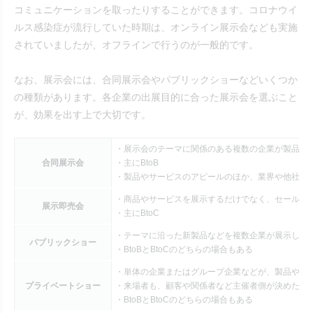
コミュニケーションを取ったりすることができます。コロナウイ
ルス感染症が流行していた時期は、オンライン展示会なども実施
されていましたが、オフラインで行うのが一般的です。
なお、展示会には、合同展示会やパブリックショーなどいくつか
の種類があります。各企業の出展目的に合った展示会を選ぶこと
が、効果を出す上で大切です。
・展示会のテーマに関係のある複数の企業が製品や
合同展示会
・主にBtoB
・製品やサービスのアピールのほか、業界や他社の
・商品やサービスを展示するだけでなく、セールや
展示即売会
・主にBtoC
・テーマに沿った新製品などを複数企業が展示し、
パブリックショー
・BtoBとBtoCのどちらの場合もある
・単体の企業またはグループ企業などが、製品やサ
プライベートショー
・来場者も、顧客や関係者など主催者側が決めた範
・BtoBとBtoCのどちらの場合もある