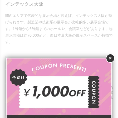
インテックス大阪
関西エリアで代表的な展示会場と言えば、インテックス大阪が挙
げられます。製造業や技術系の展示会が比較的多い展示会場で
す。1号館から6号館までのホールや、会議室などがあります。総
展示面積は約70,000㎡と、西日本最大級の展示スペースが特徴で
す。
×
インテックス大阪の基本情報
大阪市住之江区南港北1-5-102
住所
・大阪メトロニュートラム「中ふ頭駅」より徒歩約5分
主な交通アクセス
・大阪メトロニュートラム「トレードセンター前駅」
・大阪メトロ中央線「コスモスクエア駅」より徒歩約
https://www.intex-osaka.com/jp/
公式サイト