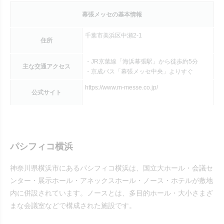
幕張メッセの基本情報
千葉市美浜区中瀬2-1
住所
・JR京葉線「海浜幕張駅」から徒歩約5分
主な交通アクセス
・京成バス「幕張メッセ中央」よりすぐ
https://www.m-messe.co.jp/
公式サイト
パシフィコ横浜
神奈川県横浜市にあるパシフィコ横浜は、国立大ホール・会議セ
ンター・展示ホール・アネックスホール・ノース・ホテルが敷地
内に併設されています。ノースとは、多目的ホール・大小さまざ
まな会議室などで構成された施設です。