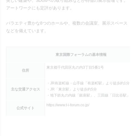
美しい建築や、SDGsへの取り組みなどが特徴の展示会場です。
アートワークにも定評があります。
バラエティ豊かな8つのホールや、複数の会議室、展示スペース
などを備えています。
東京国際フォーラムの基本情報
東京都千代田区丸の内3丁目5番1号
住所
・JR有楽町線・山手線「有楽町駅」より徒歩約1分
主な交通アクセス
・JR「東京駅」より徒歩約5分
・地下鉄丸の内線「銀座駅」、三田線「日比谷駅」よ
https://www.t-i-forum.co.jp/
公式サイト