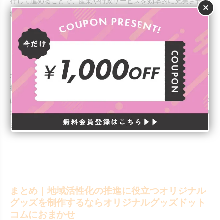
行して進めることで、産業や行政サービスを効率的に充実させら
×
れるようになるでしょう。
【ポイント③】ニーズや意見を汲み取る
地域活性化を進めるときは、特に若い世代のニーズや意見を必ず
把握しておきましょう。中長期的に産業や経済を担っていくの
は、若い世代だからです。若い世代が魅力に感じる移住先・就業
環境・観光地・グッズなど、取り組む施策に合わせてニーズを押
さえておくと、施策の効果が出やすくなります。
まとめ｜地域活性化の推進に役立つオリジナル
グッズを制作するならオリジナルグッズドット
コムにおまかせ