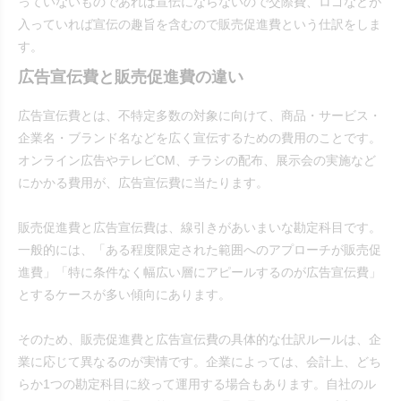
っていないものであれば宣伝にならないので交際費、ロゴなどが
入っていれば宣伝の趣旨を含むので販売促進費という仕訳をしま
す。
広告宣伝費と販売促進費の違い
広告宣伝費とは、不特定多数の対象に向けて、商品・サービス・
企業名・ブランド名などを広く宣伝するための費用のことです。
オンライン広告やテレビCM、チラシの配布、展示会の実施など
にかかる費用が、広告宣伝費に当たります。
販売促進費と広告宣伝費は、線引きがあいまいな勘定科目です。
一般的には、「ある程度限定された範囲へのアプローチが販売促
進費」「特に条件なく幅広い層にアピールするのが広告宣伝費」
とするケースが多い傾向にあります。
そのため、販売促進費と広告宣伝費の具体的な仕訳ルールは、企
業に応じて異なるのが実情です。企業によっては、会計上、どち
らか1つの勘定科目に絞って運用する場合もあります。自社のル