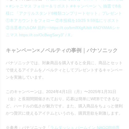
× #シャニマス フォロー＆リポスト #キャンペーン ＼ 抽選で8名
様に 「アクリルスタンド8種類コンプリートセット」プレゼント
①本アカウントをフォロー ②本投稿を10/25 9:59迄にリポスト
③当選者のみDM 規約⇒https://t.co/bmRXgfUtdt #AOYAMAシャ
ニマス https://t.co/OcBwgSary3" / X」
キャンペーン×ノベルティの事例｜パナソニック
パナソニックでは、対象商品を購入すると全員に、商品とセット
で使えるアイテムをノベルティとしてプレゼントするキャンペー
ンを実施しています。
このキャンペーンは、2024年4月1日（月）〜2025年1月31日
（金）と長期間開催されており、応募は簡単にWEBでできるな
ど、ハードルの低さが魅力です。また、購入商品をちょっと便利
かつ贅沢に使えるアイテムというのも、購買意欲を刺激します。
※参考：パナソニック「
ラムダッシュ パームイン NAGORI®専