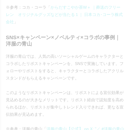
※参考：コカ・コーラ「
からだすこやか茶W＋ ｜葬送のフリー
レン オリジナルグッズなどが当たる１｜ 日本コカ･コーラ株式
会社
」
SNS×キャンペーン×ノベルティ×コラボの事例｜
洋服の青山
洋服の青山では、人気の高いソーシャルゲームのキャラクターと
コラボしたリポストキャンペーンを、SNSで実施しています。フ
ォローやリポストをすると、キャラクターとコラボしたアクリル
スタンドがもらえるキャンペーンです。
このようなリポストキャンペーンは、リポストによる宣伝効果が
見込めるのが大きなメリットです。リポスト経由で認知度を高め
られるほか、リポストが集中しトレンド入りできれば、更なる宣
伝効果が見込めます。
※参考：洋服の青山「
洋服の青山【公式】 on X: "／ #洋服の青山