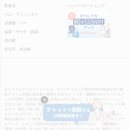
飲食店
ハンバーガーショップ
ジム・フィットネス
居酒屋・バー
温泉・サウナ・銭湯
道の駅
官公庁・自治体
オリジナルグッズドットコムは、オリジナルグッズ製作40年の実績を持つ東
証プライム市場上場企業が運営するECサイトです。物販向けのオリジナルグ
ッズやOEM、記念品の制作をお考えの方に向けて、タンブラーやトートバッ
×
グをはじめ、SDGsに貢献できるオーガニック・再生素材・フェアトレード商
品まで、幅広く取り扱っております。
オリジナルのプリントを入れて最速2日で出荷OK！無地サンプルは1 個から、
商品は最小ロット30 個、一部商品は1 個 からご注文いただけます。オリジナ
ルグッズ・小ロットOEMや記念品の制作をご検討中の方は、「物販商品・
OEM」の作成・仕入れに強いオリジナルグッズドットコムをご利用くださ