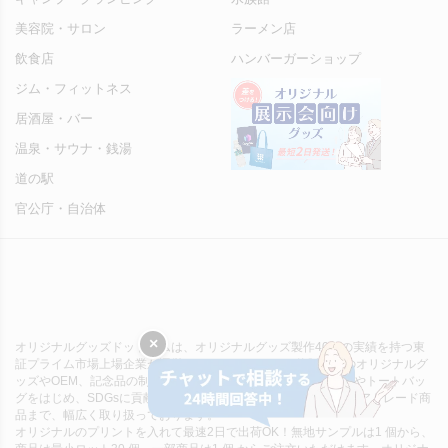
美容院・サロン
ラーメン店
飲食店
ハンバーガーショップ
ジム・フィットネス
居酒屋・バー
温泉・サウナ・銭湯
道の駅
官公庁・自治体
×
オリジナルグッズドットコムは、オリジナルグッズ製作40年の実績を持つ東
証プライム市場上場企業が運営するECサイトです。物販向けのオリジナルグ
ッズやOEM、記念品の制作をお考えの方に向けて、タンブラーやトートバッ
グをはじめ、SDGsに貢献できるオーガニック・再生素材・フェアトレード商
品まで、幅広く取り扱っております。
オリジナルのプリントを入れて最速2日で出荷OK！無地サンプルは1 個から、