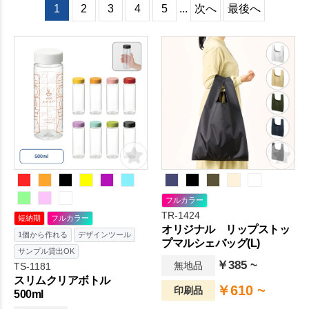
1
2
3
4
5
...
次へ
最後へ
フルカラー
TR-1424
短納期
フルカラー
オリジナル リップストッ
1個から作れる
デザインツール
プマルシェバッグ(L)
サンプル貸出OK
￥385 ~
無地品
TS-1181
スリムクリアボトル
￥610 ~
印刷品
500ml