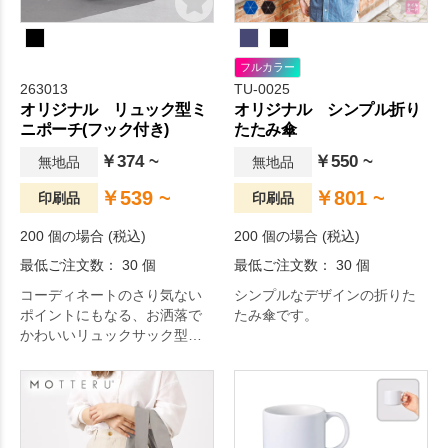
フルカラー
263013
TU-0025
オリジナル リュック型ミ
オリジナル シンプル折り
ニポーチ(フック付き)
たたみ傘
￥374 ~
￥550 ~
無地品
無地品
￥539 ~
￥801 ~
印刷品
印刷品
200 個の場合 (税込)
200 個の場合 (税込)
最低ご注文数： 30 個
最低ご注文数： 30 個
コーディネートのさり気ない
シンプルなデザインの折りた
ポイントにもなる、お洒落で
たみ傘です。
かわいいリュックサック型の
ミニポーチ。持ち運びに便利
なフック付きです。