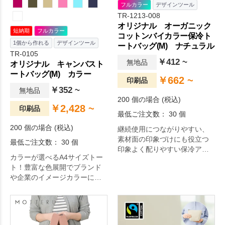
フルカラー
デザインツール
TR-1213-008
オリジナル オーガニック
短納期
フルカラー
コットンバイカラー保冷ト
1個から作れる
デザインツール
ートバッグ(M) ナチュラル
TR-0105
￥412 ~
無地品
オリジナル キャンバスト
ートバッグ(M) カラー
￥662 ~
印刷品
￥352 ~
無地品
200 個の場合 (税込)
￥2,428 ~
印刷品
最低ご注文数： 30 個
200 個の場合 (税込)
継続使用につながりやすい、
素材面の印象づけにも役立つ
最低ご注文数： 30 個
印象よく配りやすい保冷アイ
カラーが選べるA4サイズトー
テムです。
ト！豊富な色展開でブランド
や企業のイメージカラーにあ
ったグッズ展開に選ばれてい
ます。ほどよい厚みのあるコ
ットン生地のA4サイズトート
バッグで、マチも広く肩かけ