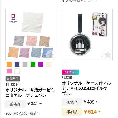
イプの陶器マグです。
フルカラー
36535
印刷不可
オリジナル ケース付マル
TT-0010
チチョイスUSBコイルケー
オリジナル 今治ガーゼミ
ブル
ニタオル ナチュパレ
￥499 ~
無地品
￥341 ~
無地品
￥614 ~
印刷品
200 個の場合 (税込)