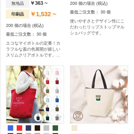
￥363 ~
無地品
200 個の場合 (税込)
最低ご注文数： 30 個
￥1,532 ~
印刷品
使いやすさとデザイン性にこ
200 個の場合 (税込)
だわったリップストップマル
シェバッグです。
最低ご注文数： 30 個
エコなマイボトルの定番！カ
ラフルな蓋の色展開が嬉しい
スリムクリアボトルです。容
量は安心の500mlでたっぷり持
ち運びできます。側面に大き
く印刷範囲がとれるので、デ
ザインの自由度が高いのも魅
力です。 1色印刷であれば、蓋
の色にあわせた色での印刷も
可能なので、よりオリジナル
性が高くなりおすすめです。