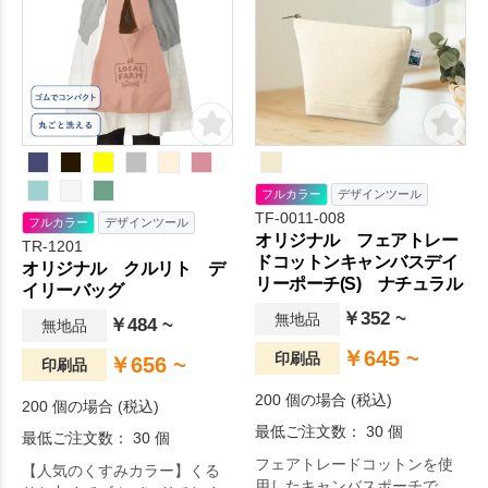
利用も可能なので、エコバッ
グとしてもおすすめです。名
入れ範囲が広く取れるシンプ
ルなデザインのため、物販や
企業用ノベルティ、個人利用
まで幅広い用途でご好評をい
ただいております。
フルカラー
デザインツール
TF-0011-008
フルカラー
デザインツール
オリジナル フェアトレー
TR-1201
ドコットンキャンバスデイ
オリジナル クルリト デ
リーポーチ(S) ナチュラル
イリーバッグ
￥352 ~
無地品
￥484 ~
無地品
￥645 ~
印刷品
￥656 ~
印刷品
200 個の場合 (税込)
200 個の場合 (税込)
最低ご注文数： 30 個
最低ご注文数： 30 個
フェアトレードコットンを使
【人気のくすみカラー】くる
用したキャンバスポーチで