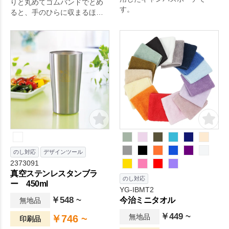
りと丸めてゴムバンドでとめ
す。
ると、手のひらに収まるほど
のコンパクトサイズで持ち運
べるエコバッグです。
のし対応
デザインツール
2373091
真空ステンレスタンブラ
のし対応
ー 450ml
YG-IBMT2
￥548 ~
今治ミニタオル
無地品
￥449 ~
無地品
￥746 ~
印刷品