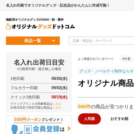
名入れ印刷でオリジナルグッズ・記念品がかんたんに作成可能！
物販用オリジナルグッズのOEM・卸・製作
商品一覧
よく検索されているワード
#巾着
名入れ出荷日目安
※1箇所印刷・校正無しの場合
グッズ・ノベルティ制作ならオ
1色印刷
08/26(水)
オリジナル商品 1,
フルカラー印刷
09/02(水)
クイック1色印刷
08/19(水)
クイックプリントの対象商品は
こちら
566件
の商品が見つかりま
出荷日目安で対応可能な商品は
こちら
人気順
おすすめ順