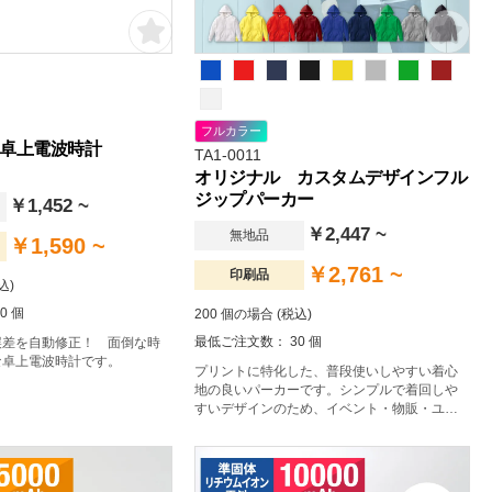
フルカラー
卓上電波時計
TA1-0011
オリジナル カスタムデザインフル
ジップパーカー
￥1,452 ~
￥2,447 ~
無地品
￥1,590 ~
￥2,761 ~
印刷品
込)
0 個
200 個の場合 (税込)
最低ご注文数： 30 個
誤差を自動修正！ 面倒な時
な卓上電波時計です。
プリントに特化した、普段使いしやすい着心
地の良いパーカーです。シンプルで着回しや
すいデザインのため、イベント・物販・ユニ
フォームなど幅広い用途におすすめです。