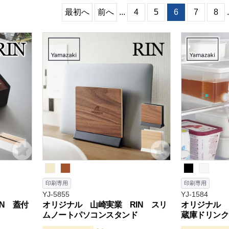
最初へ
前へ
...
4
5
6
7
8
.
印刷専用
印刷専用
YJ-5855
YJ-1584
N 蓋付
オリジナル 山崎実業 RIN スリ
オリジナル 山
ムノートパソコンスタンド
蔵庫ドリンクサ