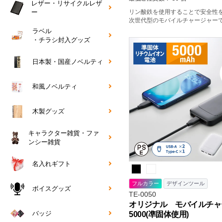
レザー・リサイクルレザ
リン酸鉄を使用することで安全性
ー
次世代型のモバイルチャージャー
ラベル
・チラシ封入グッズ
日本製・国産ノベルティ
和風ノベルティ
木製グッズ
キャラクター雑貨・ファ
ンシー雑貨
名入れギフト
フルカラー
デザインツール
ボイスグッズ
TE-0050
オリジナル モバイルチャ
バッジ
5000(凖固体使用)