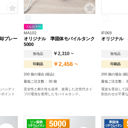
フルカラー
MA102
IF069
却プレー
オリジナル 準固体モバイルタンク
オリジナル 
5000
￥2,310 ~
無地品
無地品
~
￥2,456 ~
印刷品
印刷品
200 個の場合 (税込)
200 個の場合 (税
最低ご注文数： 30 個
最低ご注文数： 3
たハンディ
安全性と耐久性を追求、改善した次世代タイ
電波を受信して
ンポイント
プの電池を使用したモバイルタンク。
刻合わせが不要