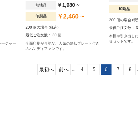
￥1,980 ~
無地品
印刷品
~
￥2,460 ~
印刷品
200 個の場合 (税
200 個の場合 (税込)
最低ご注文数： 3
最低ご注文数： 30 個
本棚や引き出し
災セットです。
ャージャー
全面印刷が可能な、人気の冷却プレート付き
のハンディファンです。
最初へ
前へ
...
4
5
6
7
8
.