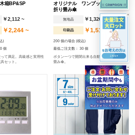
木箱BP&SP
オリジナル ワンプッシュ晴雨兼用
折り畳み傘
×
￥2,112 ~
￥1,320 ~
無地品
￥2,244 ~
￥1,513 ~
印刷品
込)
200 個の場合 (税込)
0 個
最低ご注文数： 30 個
使って満足。高級感と実用性
ボタン一つで開閉出来る自動開閉機能付折り
記具セット。
畳み傘。
×