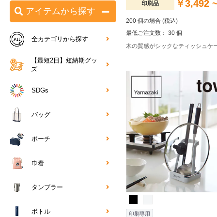
￥3,492 
印刷品
アイテムから探す
200 個の場合 (税込)
最低ご注文数： 30 個
全カテゴリから探す
木の質感がシックなティッシュケ
【最短2日】短納期グッ
ズ
SDGs
バッグ
ポーチ
巾着
タンブラー
ボトル
印刷専用