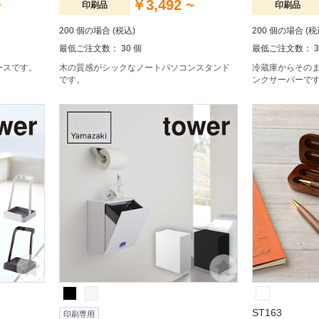
~
￥3,492 ~
印刷品
印刷品
200 個の場合 (税込)
200 個の場合 (税
最低ご注文数： 30 個
最低ご注文数： 3
ースです。
木の質感がシックなノートパソコンスタンド
冷蔵庫からその
です。
ンクサーバーで
ST163
印刷専用