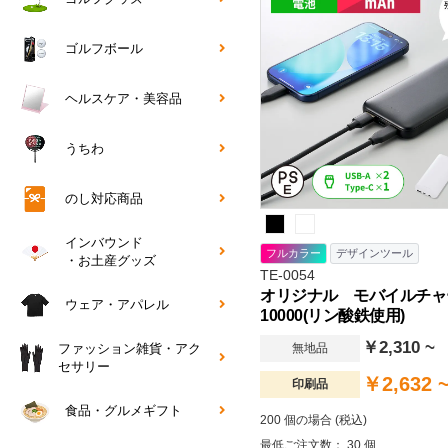
ゴルフボール
ヘルスケア・美容品
うちわ
のし対応商品
インバウンド
フルカラー
デザインツール
・お土産グッズ
TE-0054
オリジナル モバイルチャ
ウェア・アパレル
10000(リン酸鉄使用)
￥2,310 ~
無地品
ファッション雑貨・アク
セサリー
￥2,632 
印刷品
食品・グルメギフト
200 個の場合 (税込)
最低ご注文数： 30 個