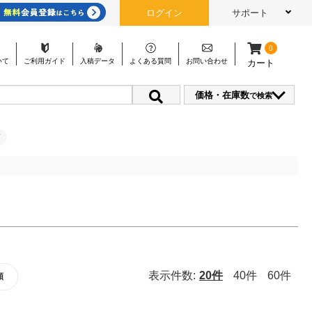
ログイン
サポート
0
いて
ご利用
ガイド
入稿
データ
よくある
質問
お問い
合わせ
カート
価格・在庫数
で検索
表示件数:
20件
40件
60件
順