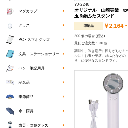
YJ-2248
オリジナル 山崎実業 tow
マグカップ
玉＆鍋ふたスタンド
￥2,164 
グラス
印刷品
200 個の場合 (税込)
PC・スマホグッズ
最低ご注文数： 30 個
調理中、置き場所に困りがちなキ
文具・ステーショナリー
ルに！お玉や菜箸、鍋ふたなどの
き」に便利なスタンドです。
ペン・筆記用具
記念品
季節商品
傘・雨具
防災・防犯グッズ