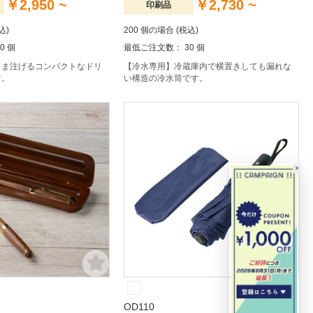
￥2,950 ~
￥2,730 ~
印刷品
込)
200 個の場合 (税込)
0 個
最低ご注文数： 30 個
まま注げるコンパクトなドリ
【冷水専用】冷蔵庫内で横置きしても漏れな
す。
い構造の冷水筒です。
×
OD110