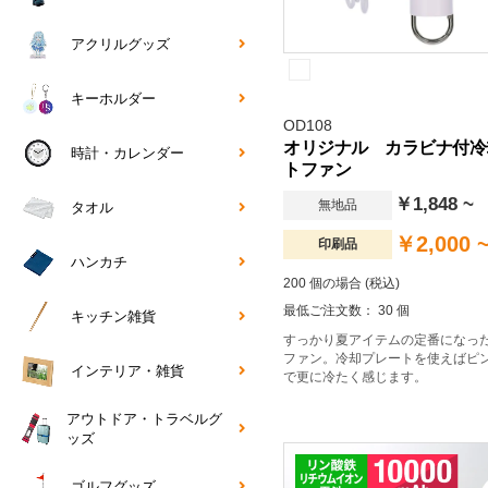
アクリルグッズ
キーホルダー
OD108
オリジナル カラビナ付冷
時計・カレンダー
トファン
￥1,848 ~
無地品
タオル
￥2,000 
印刷品
ハンカチ
200 個の場合 (税込)
最低ご注文数： 30 個
キッチン雑貨
すっかり夏アイテムの定番になっ
ファン。冷却プレートを使えばピ
インテリア・雑貨
で更に冷たく感じます。
アウトドア・トラベルグ
ッズ
ゴルフグッズ